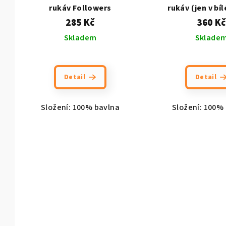
r
rukáv Followers
rukáv (jen v bíl
d
285 Kč
360 Kč
o
u
Skladem
Sklade
d
k
u
t
Detail
Detail
k
ů
t
Složení: 100% bavlna
Složení: 100%
ů