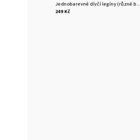
Jednobarevné dívčí legíny (různ
249 Kč