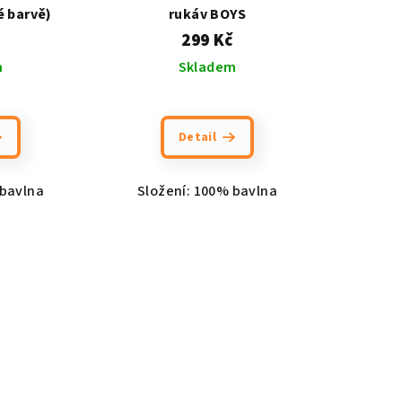
é barvě)
rukáv BOYS
299 Kč
m
Skladem
Detail
 bavlna
Složení: 100% bavlna