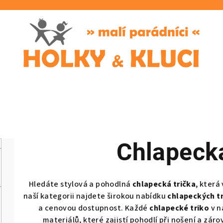
Chlapecká
Hledáte stylová a pohodlná
chlapecká trička
, která
naší kategorii najdete širokou nabídku
chlapeckých tr
a cenovou dostupnost. Každé
chlapecké triko
v n
materiálů, které zajistí pohodlí při nošení a zár