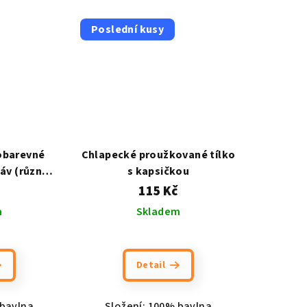
Poslední kusy
obarevné
Chlapecké proužkované tílko
káv (různé
s kapsičkou
115 Kč
m
Skladem
měrné
nocení
Detail
duktu
 bavlna
Složení: 100% bavlna