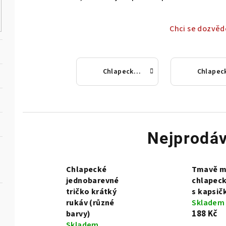
Chci se dozvěd
Chlapecká trička s dlouhým rukávem
Nejprodáv
Chlapecké
Tmavě m
jednobarevné
chlapeck
tričko krátký
s kapsič
rukáv (různé
Skladem
188 Kč
barvy)
Skladem