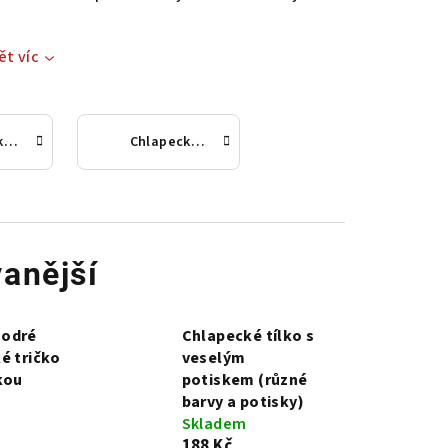
ět víc
Chlapecká trička s krátkým rukávem
Chlapecká tílka
anější
odré
Chlapecké tílko s
é tričko
veselým
kou
potiskem (různé
barvy a potisky)
Skladem
188 Kč