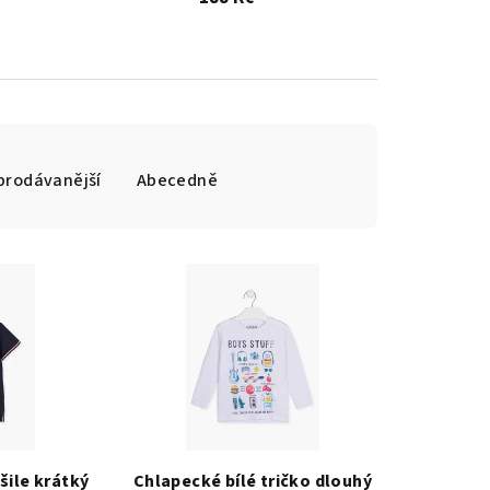
prodávanější
Abecedně
ile krátký
Chlapecké bílé tričko dlouhý