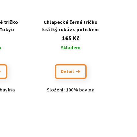
é tričko
Chlapecké černé tričko
 Tokyo
krátký rukáv s potiskem
165 Kč
m
Skladem
Detail
 bavlna
Složení: 100% bavlna