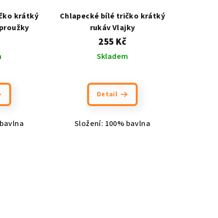
ičko krátký
Chlapecké bílé tričko krátký
 proužky
rukáv Vlajky
255 Kč
m
Skladem
Detail
 bavlna
Složení: 100% bavlna