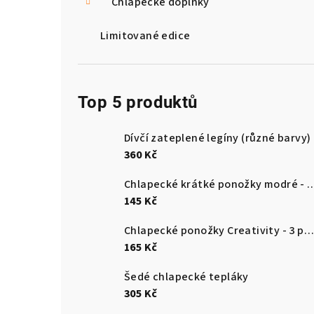
Chlapecké doplňky
Limitované edice
Top 5 produktů
Dívčí zateplené legíny (různé barvy)
360 Kč
Chlapecké krátké ponožky modré - 
145 Kč
Chlapecké ponožky Creativity - 3 páry v balení
165 Kč
Šedé chlapecké tepláky
305 Kč