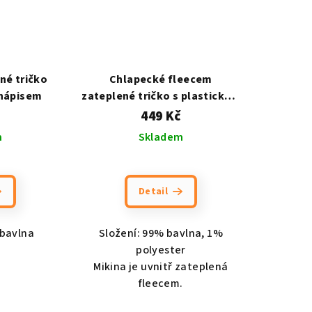
né tričko
Chlapecké fleecem
 nápisem
zateplené tričko s plastickým
nápisem (modrá nebo šedá
449 Kč
barva)
m
Skladem
Detail
 bavlna
Složení: 99% bavlna, 1%
polyester
Mikina je uvnitř zateplená
fleecem.