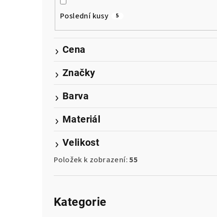
r
a
Poslední kusy
5
n
Cena
n
í
Značky
p
Barva
a
Materiál
n
Velikost
e
Položek k zobrazení:
55
l
Přeskočit
kategorie
Kategorie