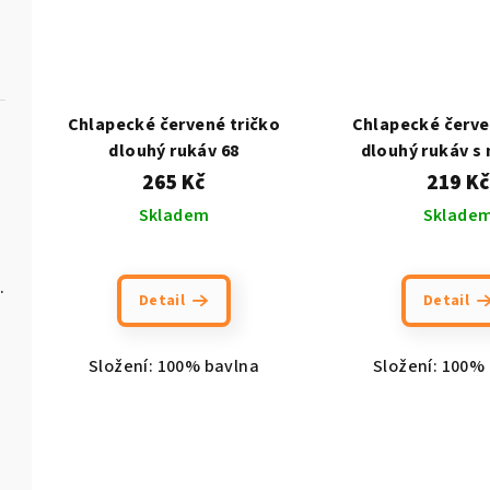
Chlapecké červené tričko
Chlapecké červe
dlouhý rukáv 68
dlouhý rukáv s
265 Kč
219 Kč
Skladem
Sklade
3 páry v balení
Detail
Detail
Složení: 100% bavlna
Složení: 100%