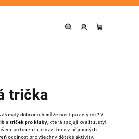
Hledat
Přihlášení
Nákupní
košík
 trička
 váš malý dobrodruh může nosit po celý rok? V
ik
a
triček pro kluky
, která spojují kvalitu, styl
ašem sortimentu je navrženo z příjemných
oveň odolnost pro všechny dětské aktivity.