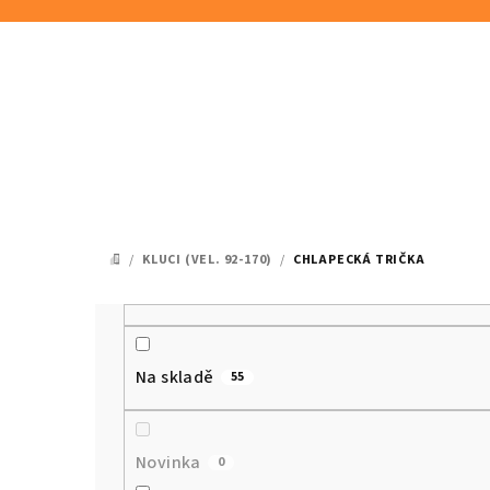
Přejít
na
obsah
/
KLUCI (VEL. 92-170)
/
CHLAPECKÁ TRIČKA
DOMŮ
P
o
Na skladě
55
s
t
Novinka
0