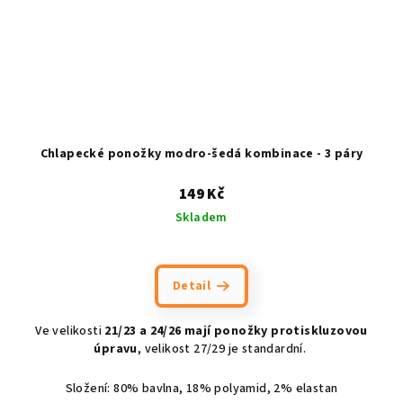
Chlapecké ponožky modro-šedá kombinace - 3 páry
149 Kč
Skladem
Průměrné
hodnocení
produktu
Detail
je
5,0
Ve velikosti
21/23 a 24/26 mají ponožky protiskluzovou
z
úpravu
, velikost 27/29 je standardní.
5
hvězdiček.
Složení: 80% bavlna, 18% polyamid, 2% elastan