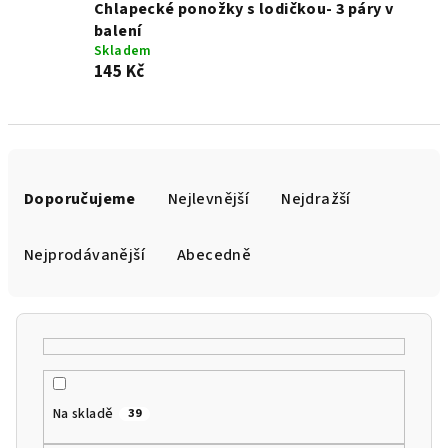
Chlapecké ponožky s lodičkou- 3 páry v
balení
Skladem
145 Kč
Ř
a
Doporučujeme
Nejlevnější
Nejdražší
z
e
Nejprodávanější
Abecedně
n
í
p
r
o
Na skladě
39
d