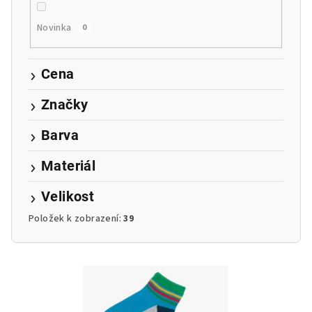
u
k
Novinka
0
t
ů
Cena
Značky
Barva
Materiál
Velikost
Položek k zobrazení:
39
V
ý
p