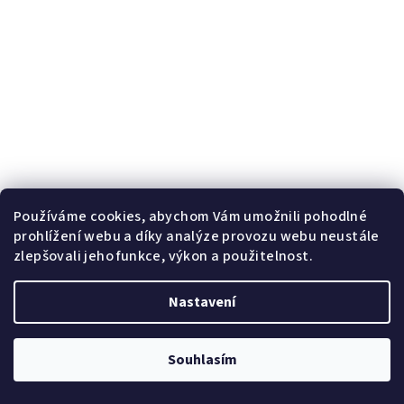
Používáme cookies, abychom Vám umožnili pohodlné
prohlížení webu a díky analýze provozu webu neustále
Chlapecké ponožky Vlci - 3 páry v balení
zlepšovali jeho funkce, výkon a použitelnost.
145 Kč
Nastavení
Skladem
Souhlasím
Detail