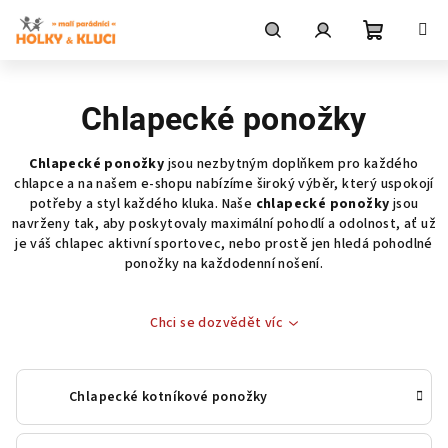
Přejít
na
obsah
Nákupní
Hledat
Přihlášení
Chlapecké ponožky
košík
Chlapecké ponožky
jsou nezbytným doplňkem pro každého
chlapce a na našem e-shopu nabízíme široký výběr, který uspokojí
potřeby a styl každého kluka. Naše
chlapecké ponožky
jsou
navrženy tak, aby poskytovaly maximální pohodlí a odolnost, ať už
je váš chlapec aktivní sportovec, nebo prostě jen hledá pohodlné
ponožky na každodenní nošení.
Chci se dozvědět víc
Chlapecké kotníkové ponožky