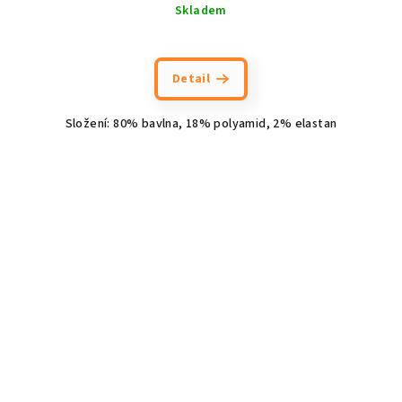
Skladem
Průměrné
hodnocení
produktu
Detail
je
5,0
Složení: 80% bavlna, 18% polyamid, 2% elastan
z
5
hvězdiček.