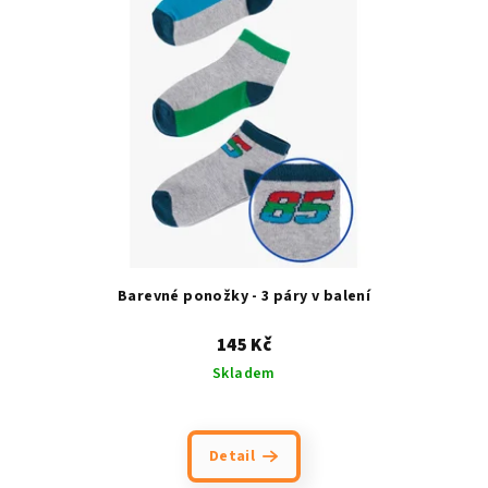
i
s
p
r
o
d
u
k
t
ů
Barevné ponožky - 3 páry v balení
145 Kč
Skladem
Detail