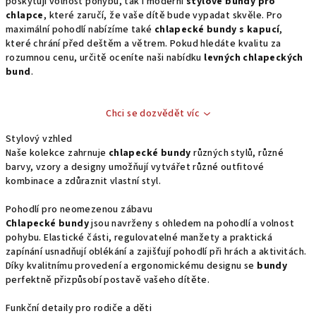
poskytují volnost pohybu, tak i moderní
stylové bundy pro
chlapce
, které zaručí, že vaše dítě bude vypadat skvěle. Pro
maximální pohodlí nabízíme také
chlapecké bundy s kapucí
,
které chrání před deštěm a větrem. Pokud hledáte kvalitu za
rozumnou cenu, určitě oceníte naši nabídku
levných chlapeckých
bund
.
Chci se dozvědět víc
Stylový vzhled
Naše kolekce zahrnuje
chlapecké bundy
různých stylů, různé
barvy, vzory a designy umožňují vytvářet různé outfitové
kombinace a zdůraznit vlastní styl.
Pohodlí pro neomezenou zábavu
Chlapecké bundy
jsou navrženy s ohledem na pohodlí a volnost
pohybu. Elastické části, regulovatelné manžety a praktická
zapínání usnadňují oblékání a zajišťují pohodlí při hrách a aktivitách.
Díky kvalitnímu provedení a ergonomickému designu se
bundy
perfektně přizpůsobí postavě vašeho dítěte.
Funkční detaily pro rodiče a děti