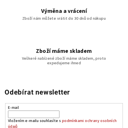
y
v
Výměna a vrácení
ý
Zboží nám můžete vrátit do 30 dnů od nákupu
p
i
s
u
Zboží máme skladem
Veškeré nabízené zboží máme skladem, proto
expedujeme ihned
Odebírat newsletter
E-mail
Vložením e-mailu souhlasíte s
podmínkami ochrany osobních
údajů