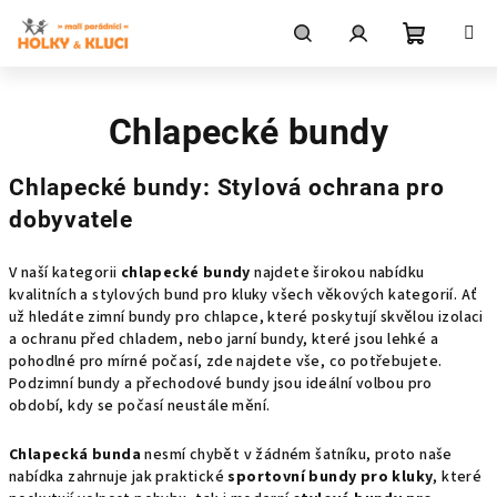
Přejít
na
obsah
Nákupní
Hledat
Přihlášení
Chlapecké bundy
košík
Chlapecké bundy: Stylová ochrana pro
dobyvatele
V naší kategorii
chlapecké bundy
najdete širokou nabídku
kvalitních a stylových bund pro kluky všech věkových kategorií. Ať
už hledáte zimní bundy pro chlapce, které poskytují skvělou izolaci
a ochranu před chladem, nebo jarní bundy, které jsou lehké a
pohodlné pro mírné počasí, zde najdete vše, co potřebujete.
Podzimní bundy a přechodové bundy jsou ideální volbou pro
období, kdy se počasí neustále mění.
Chlapecká bunda
nesmí chybět v žádném šatníku, proto naše
nabídka zahrnuje jak praktické
sportovní bundy pro kluky
, které