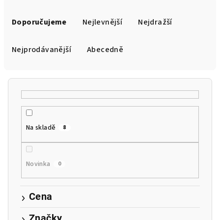
Ř
a
Doporučujeme
Nejlevnější
Nejdražší
z
e
Nejprodávanější
Abecedně
n
í
p
r
o
Na skladě
8
d
u
k
Novinka
0
t
ů
Cena
Značky