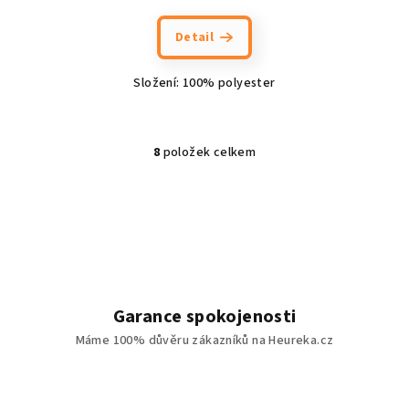
Detail
Složení: 100% polyester
8
položek celkem
O
v
l
á
d
a
c
í
Garance spokojenosti
p
Máme 100% důvěru zákazníků na Heureka.cz
r
v
k