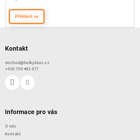
Přihlásit se
Z
á
p
Kontakt
a
obchod
@
holkykluci.cz
t
+420 739 482 077
í
Informace pro vás
O nás
Kontakt