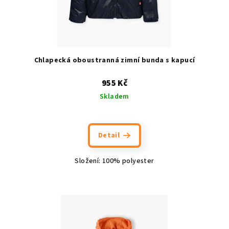
d
u
k
t
ů
Chlapecká oboustranná zimní bunda s kapucí
955 Kč
Skladem
Detail
Složení: 100% polyester