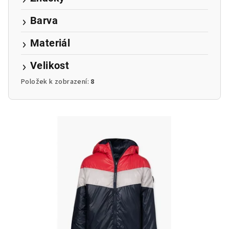
Barva
Materiál
Velikost
Položek k zobrazení:
8
V
ý
p
i
s
p
r
o