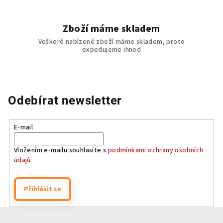
u
Zboží máme skladem
Veškeré nabízené zboží máme skladem, proto
expedujeme ihned
Odebírat newsletter
E-mail
Vložením e-mailu souhlasíte s
podmínkami ochrany osobních
údajů
Přihlásit se
Z