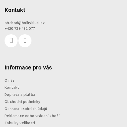
á
p
Kontakt
a
obchod
@
holkykluci.cz
t
+420 739 482 077
í
Informace pro vás
O nás
Kontakt
Doprava a platba
Obchodní podmínky
Ochrana osobních údajů
Reklamace nebo vrácení zboží
Tabulky velikostí