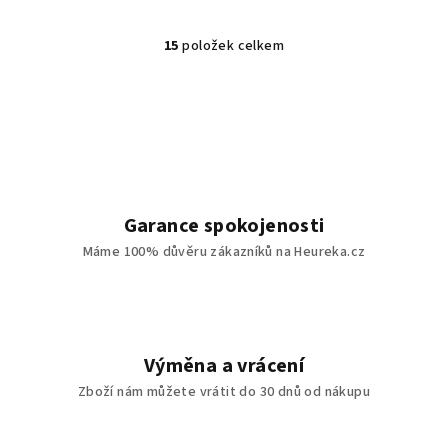
15
položek celkem
O
v
l
á
d
a
c
í
Garance spokojenosti
p
Máme 100% důvěru zákazníků na Heureka.cz
r
v
k
y
v
Výměna a vrácení
ý
Zboží nám můžete vrátit do 30 dnů od nákupu
p
i
s