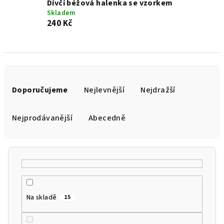
Dívčí béžová halenka se vzorkem
Skladem
240 Kč
Ř
a
Doporučujeme
Nejlevnější
Nejdražší
z
e
Nejprodávanější
Abecedně
n
í
p
r
o
Na skladě
15
d
u