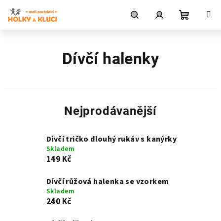
Přejít
na
obsah
Nákupní
Hledat
Přihlášení
Dívčí halenky
košík
Nejprodávanější
Dívčí tričko dlouhý rukáv s kanýrky
Skladem
149 Kč
Dívčí růžová halenka se vzorkem
Skladem
240 Kč