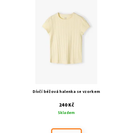
p
i
s
p
r
o
d
u
k
t
ů
Dívčí béžová halenka se vzorkem
240 Kč
Skladem