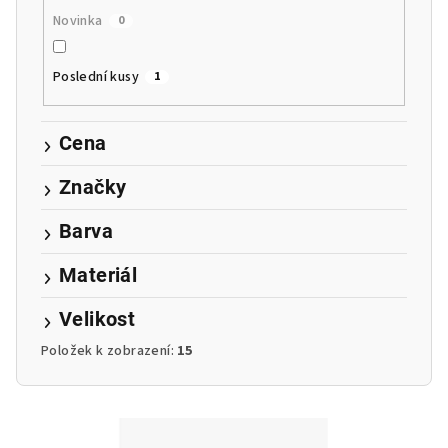
k
Novinka
0
t
ů
Poslední kusy
1
Cena
Značky
Barva
Materiál
Velikost
Položek k zobrazení:
15
V
ý