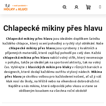
Přejít
na
obsah
Nákupní
Hledat
Přihlášení
Chlapecké mikiny přes hlavu
košík
Chlapecké mikiny přes hlavu
jsou ideálním doplňkem šatníku
každého chlapce, který ocení pohodlný a rychlý styl oblékání. Naše
chlapecké mikiny přes hlavu
jsou vyrobeny z kvalitních a
příjemných materiálů, které zajišťují pohodlí po celý den. Každá
chlapecká mikina přes hlavu
nabízí volný střih, který neomezuje
v pohybu, takže je ideální jak na sportovní aktivity, tak na volný
čas. Vybírejte z
klasických mikin pro kluky
v různých barvách a
designech, které dodají každému outfitu stylový nádech.
Mikina
přes hlavu
je skvělou volbou pro každodenní nošení, ať už ji váš
kluk nosí do školy, na hřiště nebo na víkendová dobrodružství.
Najděte u nás mikinu, která odpovídá jeho vkusu a stane se
oblíbeným kouskem na všechna roční období!