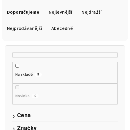
Ř
a
Doporučujeme
Nejlevnější
Nejdražší
z
e
Nejprodávanější
Abecedně
n
í
p
r
o
Na skladě
9
d
u
k
Novinka
0
t
ů
Cena
Značky