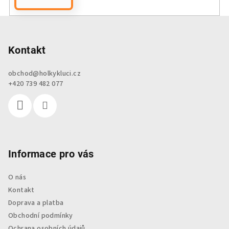
Z
á
p
Kontakt
a
obchod
@
holkykluci.cz
t
+420 739 482 077
í
Informace pro vás
O nás
Kontakt
Doprava a platba
Obchodní podmínky
Ochrana osobních údajů