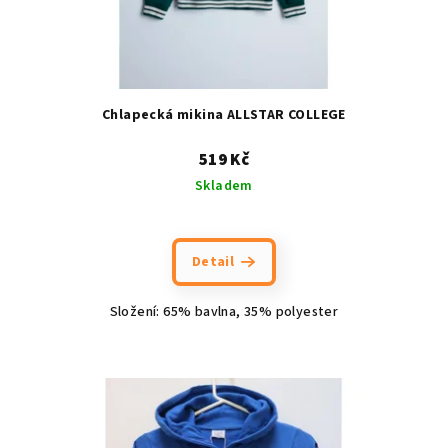
u
k
t
ů
Chlapecká mikina ALLSTAR COLLEGE
519 Kč
Skladem
Detail
Složení:
65% bavlna, 35% polyester