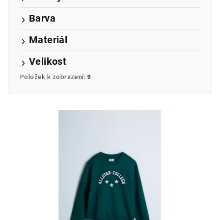
Barva
Materiál
Velikost
Položek k zobrazení:
9
V
ý
p
i
s
p
r
o
d