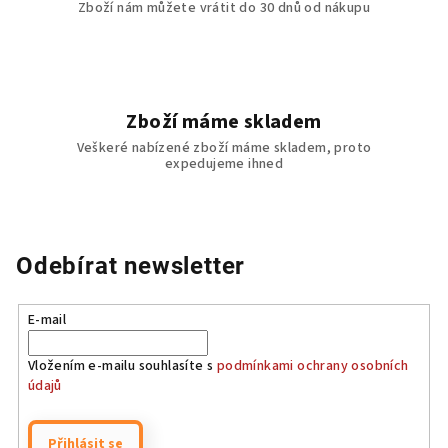
Zboží nám můžete vrátit do 30 dnů od nákupu
p
i
s
u
Zboží máme skladem
Veškeré nabízené zboží máme skladem, proto
expedujeme ihned
Odebírat newsletter
E-mail
Vložením e-mailu souhlasíte s
podmínkami ochrany osobních
údajů
Přihlásit se