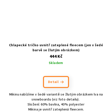
Chlapecké tričko uvnitř zateplené fleecem (jen v šedé
barvě se žlutým obrázkem)
444 Kč
Skladem
Detail
Mikinu nabízíme v šedé variantě se žlutým obrázkem lva na
snowboardu (viz foto detailu).
Složení: 60% bavlna, 40% polyester
Mikina je uvnitř zateplená fleecem.