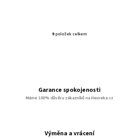
9
položek celkem
O
v
l
á
d
a
c
í
Garance spokojenosti
p
Máme 100% důvěru zákazníků na Heureka.cz
r
v
k
y
v
Výměna a vrácení
ý