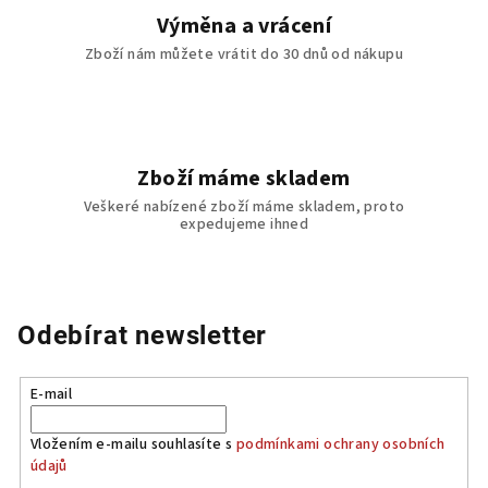
v
Výměna a vrácení
ý
Zboží nám můžete vrátit do 30 dnů od nákupu
p
i
s
u
Zboží máme skladem
Veškeré nabízené zboží máme skladem, proto
expedujeme ihned
Odebírat newsletter
E-mail
Vložením e-mailu souhlasíte s
podmínkami ochrany osobních
údajů