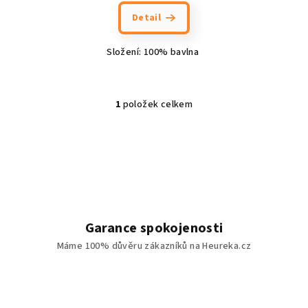
hodnocení
produktu
Detail
je
5,0
Složení: 100% bavlna
z
5
hvězdiček.
1
položek celkem
O
v
l
á
d
a
c
í
Garance spokojenosti
p
Máme 100% důvěru zákazníků na Heureka.cz
r
v
k
y