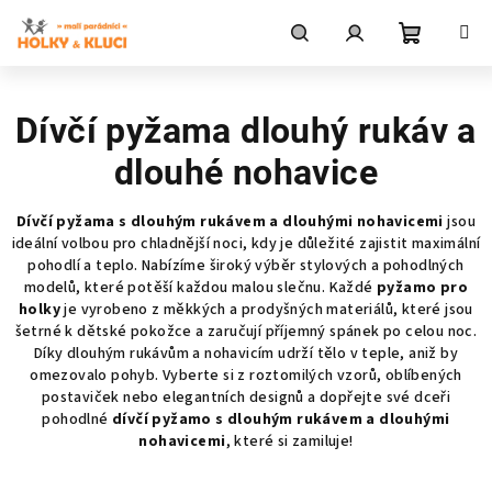
Přejít
na
obsah
Nákupní
Hledat
Přihlášení
Dívčí pyžama dlouhý rukáv a
košík
dlouhé nohavice
Dívčí pyžama s dlouhým rukávem a dlouhými nohavicemi
jsou
ideální volbou pro chladnější noci, kdy je důležité zajistit maximální
pohodlí a teplo. Nabízíme široký výběr stylových a pohodlných
modelů, které potěší každou malou slečnu. Každé
pyžamo pro
holky
je vyrobeno z měkkých a prodyšných materiálů, které jsou
šetrné k dětské pokožce a zaručují příjemný spánek po celou noc.
Díky dlouhým rukávům a nohavicím udrží tělo v teple, aniž by
omezovalo pohyb. Vyberte si z roztomilých vzorů, oblíbených
postaviček nebo elegantních designů a dopřejte své dceři
pohodlné
dívčí pyžamo s dlouhým rukávem a dlouhými
nohavicemi
, které si zamiluje!