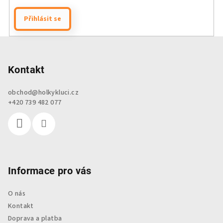
Přihlásit se
Z
á
p
Kontakt
a
obchod
@
holkykluci.cz
t
+420 739 482 077
í
Informace pro vás
O nás
Kontakt
Doprava a platba