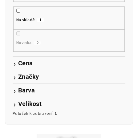
r
o
Na skladě
1
d
u
k
Novinka
0
t
ů
Cena
Značky
Barva
Velikost
Položek k zobrazení:
1
V