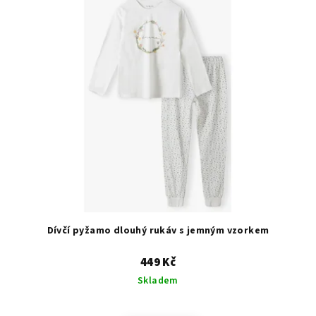
ý
p
i
s
p
r
o
d
u
k
t
ů
Dívčí pyžamo dlouhý rukáv s jemným vzorkem
449 Kč
Skladem
Průměrné