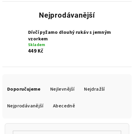
Nejprodávanější
Dívčí pyžamo dlouhý rukáv s jemným
vzorkem
Skladem
449 Kč
Ř
a
Doporučujeme
Nejlevnější
Nejdražší
z
e
Nejprodávanější
Abecedně
n
í
p