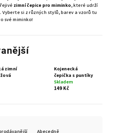
řejivé
zimní čepice pro miminko
, které udrží
 Vyberte si z různých stylů, barev a vzorů tu
ro své miminko!
anější
á zimní
Kojenecká
ůžová
čepička s puntíky
Skladem
149 Kč
prodávanější
Abecedně