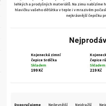
lehkých a prodyšných materiálů. Na zimu nabízíme h
hlavičku vašeho děťátka v teple i v mrazivém počasí.
nejkrásnější čepičku p
Nejprodáv
Kojenecká zimní
Kojeneck
čepice Srdíčka
čepice r
Skladem
Skladem
199 Kč
219 Kč
Ř
Doporučujeme
Nejlevnější
Nejdražší
Nej