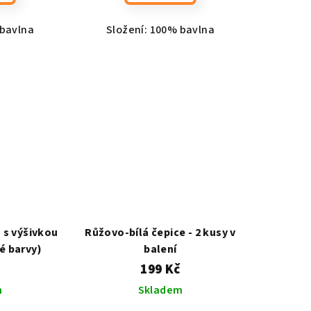
 bavlna
Složení: 100% bavlna
 s výšivkou
Růžovo-bílá čepice - 2 kusy v
é barvy)
balení
199 Kč
m
Skladem