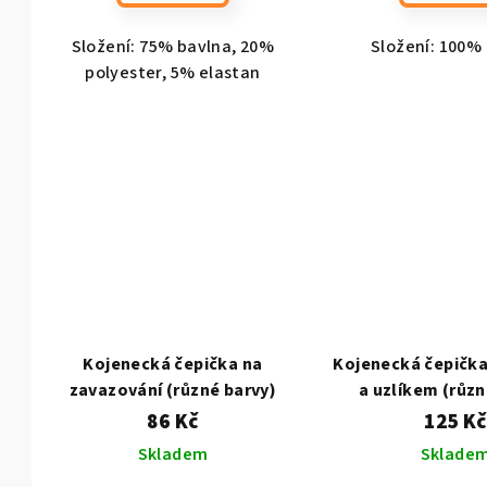
k
ů
t
Složení: 75% bavlna, 20%
Složení: 100%
polyester, 5% elastan
ů
Kojenecká čepička na
Kojenecká čepička
zavazování (různé barvy)
a uzlíkem (různ
86 Kč
125 Kč
Skladem
Sklade