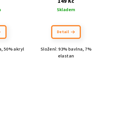
149 Kč
m
Skladem
Detail
a, 50% akryl
Složení: 93% bavlna, 7%
elastan