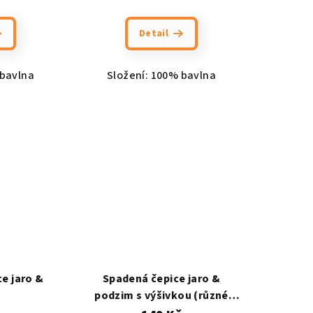
Detail
 bavlna
Složení: 100% bavlna
e jaro &
Spadená čepice jaro &
podzim s výšivkou (různé
barvy)