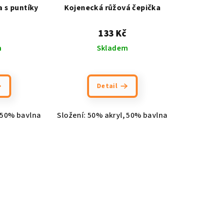
 s puntíky
Kojenecká růžová čepička
133 Kč
m
Skladem
Detail
, 50% bavlna
Složení: 50% akryl, 50% bavlna