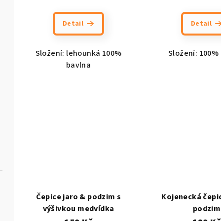
Detail
Detail
Složení: lehounká 100%
Složení: 100%
bavlna
Čepice jaro & podzim s
Kojenecká čepic
výšivkou medvídka
podzim