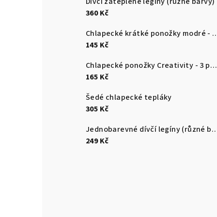
Dívčí zateplené legíny (různé barvy)
360 Kč
Chlapecké krátké ponožky modré - 
145 Kč
Chlapecké ponožky Creativity - 3 páry v balení
165 Kč
Šedé chlapecké tepláky
305 Kč
Jednobarevné dívčí legíny (různ
249 Kč