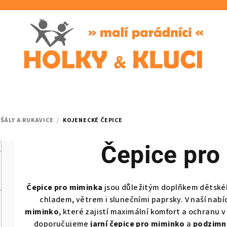
 ŠÁLY A RUKAVICE
/
KOJENECKÉ ČEPICE
Čepice pro
Čepice pro miminka
jsou důležitým doplňkem dětského
chladem, větrem i slunečními paprsky. V naší nab
miminko
, které zajistí maximální komfort a ochranu
doporučujeme
jarní čepice pro miminko
a
podzimní