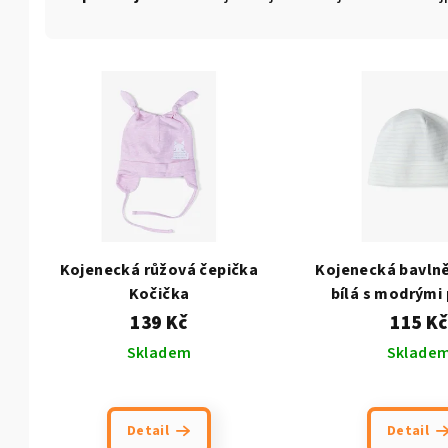
a
z
V
e
ý
n
p
í
i
p
s
r
p
o
Kojenecká růžová čepička
Kojenecká bavlně
r
Kočička
bílá s modrými
d
139 Kč
115 Kč
o
u
Skladem
Sklade
d
k
u
t
Detail
Detail