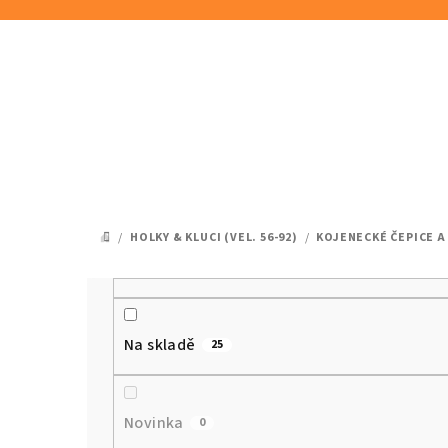
Přejít
na
obsah
/
HOLKY & KLUCI (VEL. 56-92)
/
KOJENECKÉ ČEPICE A
DOMŮ
P
o
Na skladě
25
s
t
Novinka
0