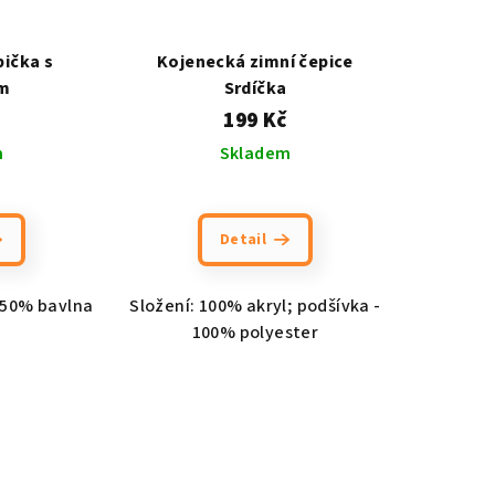
ička s
Kojenecká zimní čepice
m
Srdíčka
199 Kč
m
Skladem
Detail
, 50% bavlna
Složení: 100% akryl; podšívka -
100% polyester