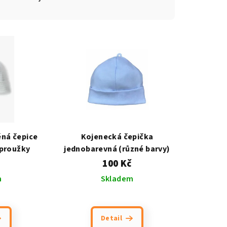
ná čepice
Kojenecká čepička
 proužky
jednobarevná (různé barvy)
100 Kč
m
Skladem
Detail