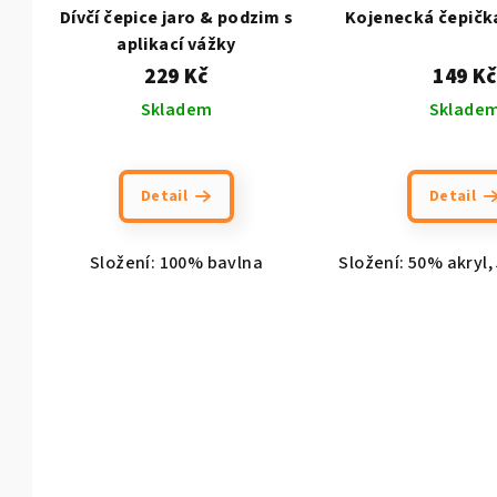
Dívčí čepice jaro & podzim s
Kojenecká čepička
aplikací vážky
229 Kč
149 Kč
Skladem
Sklade
Detail
Detail
Složení: 100% bavlna
Složení: 50% akryl