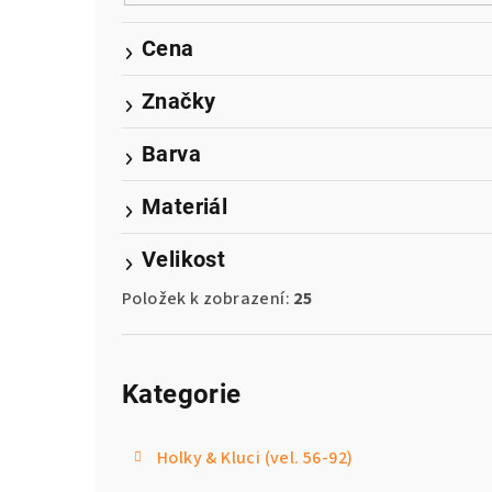
r
a
Cena
n
Značky
n
Barva
í
p
Materiál
a
Velikost
n
Položek k zobrazení:
25
e
Přeskočit
l
kategorie
Kategorie
Holky & Kluci (vel. 56-92)