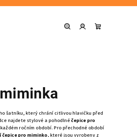
Hledat
Přihlášení
Nákupní
košík
 miminka
 šatníku, který chrání citlivou hlavičku před
ídce najdete stylové a pohodlné
čepice pro
 v každém ročním období. Pro přechodné období
 čepice pro miminko
, které jsou vyrobeny z