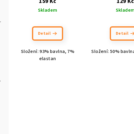
159 Kč
129 Kč
Skladem
Sklade
3 páry v balení
Detail
Detail
Složení: 93% bavlna, 7%
Složení: 50% bavln
elastan
é barvy)