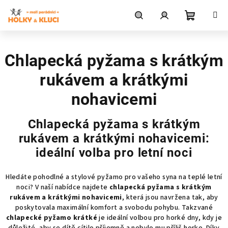
Přejít
na
obsah
Nákupní
Hledat
Přihlášení
Chlapecká pyžama s krátkým
košík
rukávem a krátkými
nohavicemi
Chlapecká pyžama s krátkým
rukávem a krátkými nohavicemi:
ideální volba pro letní noci
Hledáte pohodlné a stylové pyžamo pro vašeho syna na teplé letní
noci? V naší nabídce najdete
chlapecká pyžama s krátkým
rukávem a krátkými nohavicemi
, která jsou navržena tak, aby
poskytovala maximální komfort a svobodu pohybu. Takzvané
chlapecké pyžamo krátké
je ideální volbou pro horké dny, kdy je