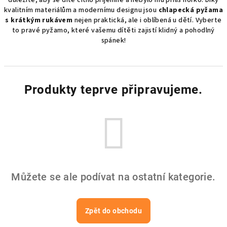
důležité, aby se dítě cítilo příjemně a nebylo mu příliš horko. Díky
kvalitním materiálům a modernímu designu jsou
chlapecká pyžama
s krátkým rukávem
nejen praktická, ale i oblíbená u dětí. Vyberte
to pravé pyžamo, které vašemu dítěti zajistí klidný a pohodlný
spánek!
Produkty teprve připravujeme.
Můžete se ale podívat na ostatní kategorie.
Zpět do obchodu