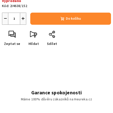
Vyprodáno
cena:
Kód:
2I4638/152
−
+
Do košíku
Zeptat se
Hlídat
Sdílet
Garance spokojenosti
Máme 100% důvěru zákazníků na Heureka.cz