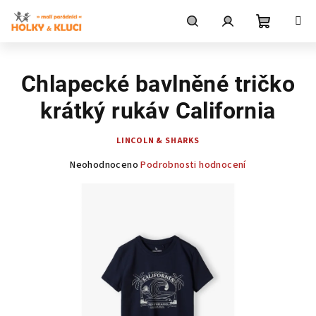
Přejít
na
obsah
Nákupní
Hledat
Přihlášení
Chlapecké bavlněné tričko
košík
krátký rukáv California
LINCOLN & SHARKS
Průměrné
Neohodnoceno
Podrobnosti hodnocení
hodnocení
produktu
je
0,0
z
5
hvězdiček.