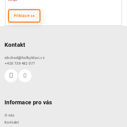
Přihlásit se
Z
á
p
Kontakt
a
obchod
@
holkykluci.cz
t
+420 739 482 077
í
Informace pro vás
O nás
Kontakt