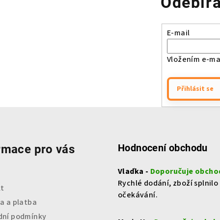
Odebíra
E-mail
Vložením e-mai
Přihlásit se
Hodnocení obchodu
rmace pro vás
Vlaďka -
Doporučuje obcho
Rychlé dodání, zboží splnilo
t
očekávání.
a a platba
ní podmínky