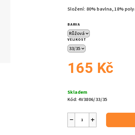
produktu
Složení: 80% bavlna, 18% pol
je
0,0
BARVA
z
5
VELIKOST
hvězdiček.
165 Kč
Měrná
cena:
Skladem
Kód:
4V3806/33/35
−
+