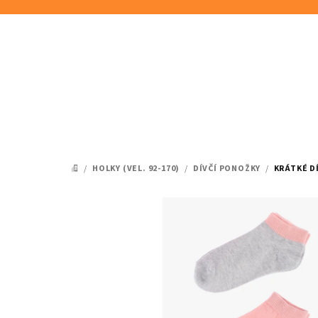
Přejít
na
obsah
/
HOLKY (VEL. 92-170)
/
DÍVČÍ PONOŽKY
/
KRÁTKÉ DÍ
DOMŮ