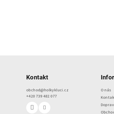
Z
á
Kontakt
Info
p
a
obchod
@
holkykluci.cz
O nás
+420 739 482 077
t
Kontak
Doprav
í
Obchod