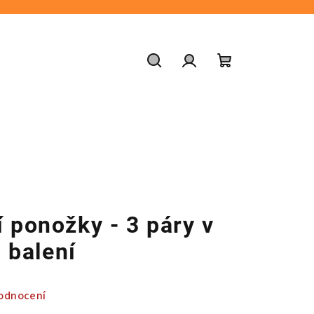
Hledat
Přihlášení
Nákupní
košík
í ponožky - 3 páry v
balení
odnocení