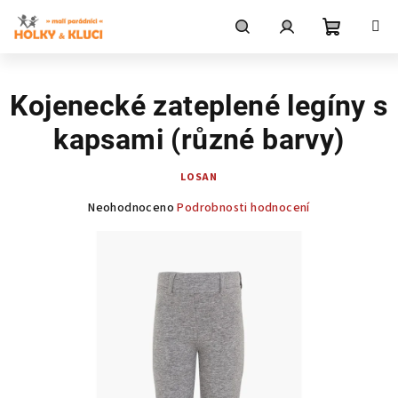
Přejít
na
obsah
Nákupní
Hledat
Přihlášení
Kojenecké zateplené legíny s
košík
kapsami (různé barvy)
LOSAN
Průměrné
Neohodnoceno
Podrobnosti hodnocení
hodnocení
produktu
je
0,0
z
5
hvězdiček.