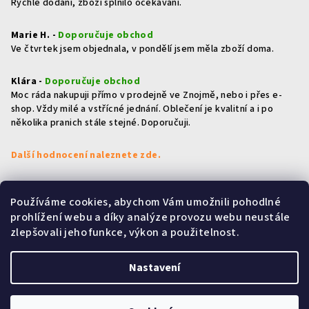
Rychlé dodání, zboží splnilo očekávání.
Marie H. -
Doporučuje obchod
Ve čtvrtek jsem objednala, v pondělí jsem měla zboží doma.
Klára -
Doporučuje obchod
Moc ráda nakupuji přímo v prodejně ve Znojmě, nebo i přes e-
shop. Vždy milé a vstřícné jednání. Oblečení je kvalitní a i po
několika pranich stále stejné. Doporučuji.
Další hodnocení naleznete zde.
Používáme cookies, abychom Vám umožnili pohodlné
Přijímáme online platby
prohlížení webu a díky analýze provozu webu neustále
zlepšovali jeho funkce, výkon a použitelnost.
Nastavení
Copyright 2026
HOLKY & KLUCI
. Všechna práva vyhrazena.