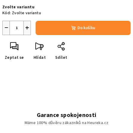
Měrná
Zvolte variantu
cena:
Kód:
Zvolte variantu
−
+
Do košíku
Zeptat se
Hlídat
Sdílet
Garance spokojenosti
Máme 100% důvěru zákazníků na Heureka.cz