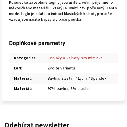
Kojenecké zateplené legíny jsou ušité z velmi příjemného
měkoučkého materiálu, který je uvnitř tzv. počesaný. Tento
model legín je zdařilou imitací klasických kalhot, protože
vzadu jsou našité kapsy a v pase poutka.
Doplňkové parametry
Kategorie
:
Tepláky & kalhoty pro miminka
EAN
:
Zvolte variantu
Materiál
:
Bavlna, Elastan / Lycra / Spandex
Materiál
:
97% bavlna, 3% elastan
Odebírat newsletter