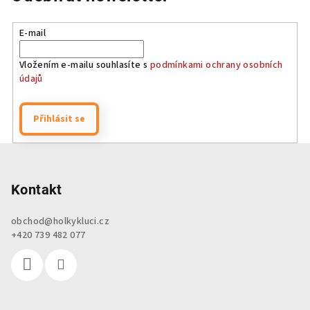
E-mail
Vložením e-mailu souhlasíte s
podmínkami ochrany osobních
údajů
Přihlásit se
Z
á
p
Kontakt
a
obchod
@
holkykluci.cz
t
+420 739 482 077
í