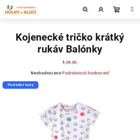
Přejít
na
obsah
Nákupní
Hledat
Přihlášení
Kojenecké tričko krátký
košík
rukáv Balónky
5.10.15.
Průměrné
Neohodnoceno
Podrobnosti hodnocení
hodnocení
Poslední kusy
produktu
je
0,0
z
5
hvězdiček.