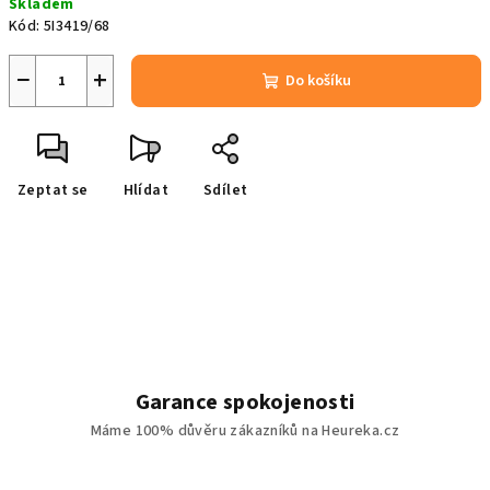
Skladem
cena:
Kód:
5I3419/68
−
+
Do košíku
Zeptat se
Hlídat
Sdílet
Garance spokojenosti
Máme 100% důvěru zákazníků na Heureka.cz