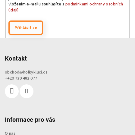
Vložením e-mailu souhlasíte s
podmínkami ochrany osobních
údajů
Přihlásit se
Z
á
p
Kontakt
a
obchod
@
holkykluci.cz
t
+420 739 482 077
í
Informace pro vás
O nás