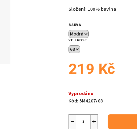
produktu
Složení: 100% bavlna
je
0,0
BARVA
z
5
VELIKOST
hvězdiček.
219 Kč
Měrná
cena:
Vyprodáno
Kód:
5M4207/68
−
+