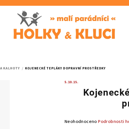
 A KALHOTY
/
KOJENECKÉ TEPLÁKY DOPRAVNÍ PROSTŘEDKY
5.10.15.
Kojenecké
p
Průměrné
Neohodnoceno
Podrobnosti h
hodnocení