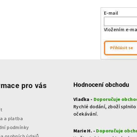
E-mail
Vložením e-mai
Přihlásit se
Hodnocení obchodu
rmace pro vás
Vlaďka -
Doporučuje obcho
Rychlé dodání, zboží splnilo
t
očekávání.
a a platba
ní podmínky
Marie H. -
Doporučuje obch
a osobních údajů