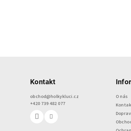
Z
á
Kontakt
Info
p
a
obchod
@
holkykluci.cz
O nás
+420 739 482 077
t
Kontak
Doprav
í
Obchod
Ochran