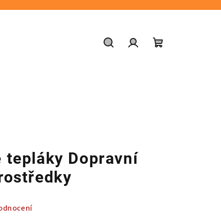
Hledat
Přihlášení
Nákupní
košík
 tepláky Dopravní
rostředky
odnocení