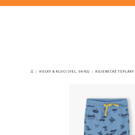
Přejít
na
obsah
/
HOLKY & KLUCI (VEL. 56-92)
/
KOJENECKÉ TEPLÁKY
DOMŮ