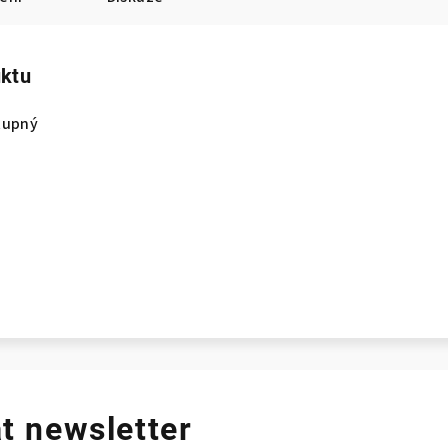
uktu
tupný
t newsletter