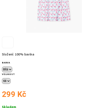
Složení: 100% bavlna
BARVA
VELIKOST
299 Kč
Měrná
Skladem
cena: