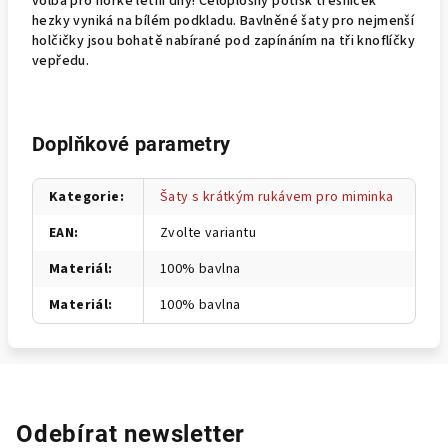
volba pro horké letní dny! Celoplošný potisk třešniček
hezky vyniká na bílém podkladu. Bavlněné šaty pro nejmenší
holčičky jsou bohatě nabírané pod zapínáním na tři knoflíčky
vepředu.
Doplňkové parametry
Kategorie
:
Šaty s krátkým rukávem pro miminka
EAN
:
Zvolte variantu
Materiál
:
100% bavlna
Materiál
:
100% bavlna
Odebírat newsletter