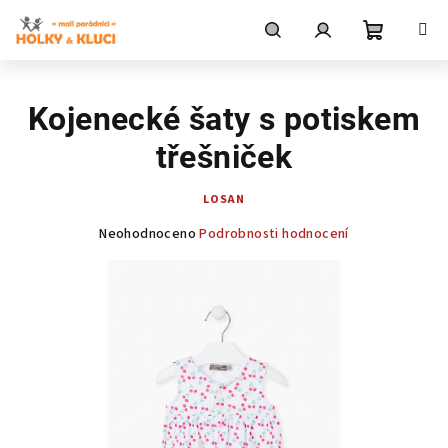
Přejít
na
obsah
Nákupní
Hledat
Přihlášení
Kojenecké šaty s potiskem
košík
třešniček
LOSAN
Průměrné
Neohodnoceno
Podrobnosti hodnocení
hodnocení
produktu
je
0,0
z
5
hvězdiček.