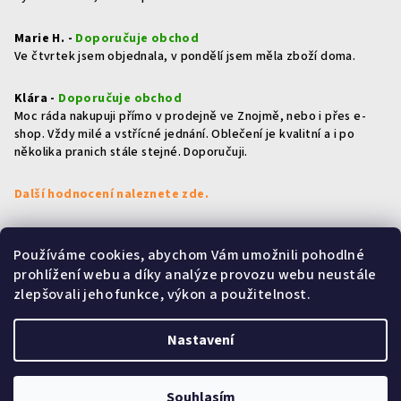
Marie H. -
Doporučuje obchod
Ve čtvrtek jsem objednala, v pondělí jsem měla zboží doma.
Klára -
Doporučuje obchod
Moc ráda nakupuji přímo v prodejně ve Znojmě, nebo i přes e-
shop. Vždy milé a vstřícné jednání. Oblečení je kvalitní a i po
několika pranich stále stejné. Doporučuji.
Další hodnocení naleznete zde.
Používáme cookies, abychom Vám umožnili pohodlné
Přijímáme online platby
prohlížení webu a díky analýze provozu webu neustále
zlepšovali jeho funkce, výkon a použitelnost.
Nastavení
Copyright 2026
HOLKY & KLUCI
. Všechna práva vyhrazena.
Souhlasím