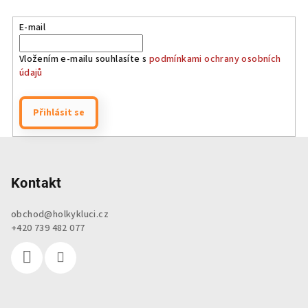
E-mail
Vložením e-mailu souhlasíte s
podmínkami ochrany osobních
údajů
Přihlásit se
Z
á
p
Kontakt
a
obchod
@
holkykluci.cz
t
+420 739 482 077
í