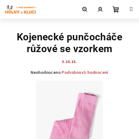
Přejít
na
obsah
Nákupní
Hledat
Přihlášení
Kojenecké punčocháče
košík
růžové se vzorkem
5.10.15.
Průměrné
Neohodnoceno
Podrobnosti hodnocení
hodnocení
produktu
je
0,0
z
5
hvězdiček.