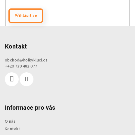
Přihlásit se
Z
á
p
Kontakt
a
obchod
@
holkykluci.cz
t
+420 739 482 077
í
Informace pro vás
O nás
Kontakt