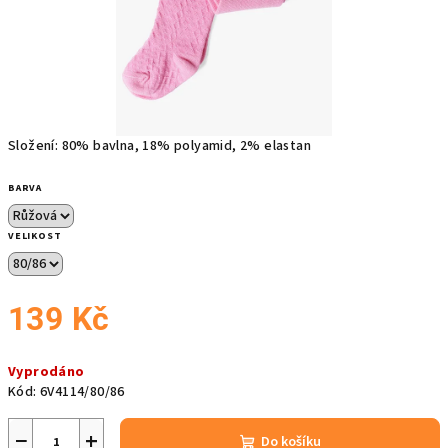
Složení: 80% bavlna, 18% polyamid, 2% elastan
BARVA
VELIKOST
139 Kč
Měrná
Vyprodáno
cena:
Kód:
6V4114/80/86
−
+
Do košíku