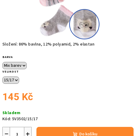
Složení: 86% bavlna, 12% polyamid, 2% elastan
BARVA
VELIKOST
145 Kč
Měrná
Skladem
cena:
Kód:
5V3502/15/17
−
+
Do košíku