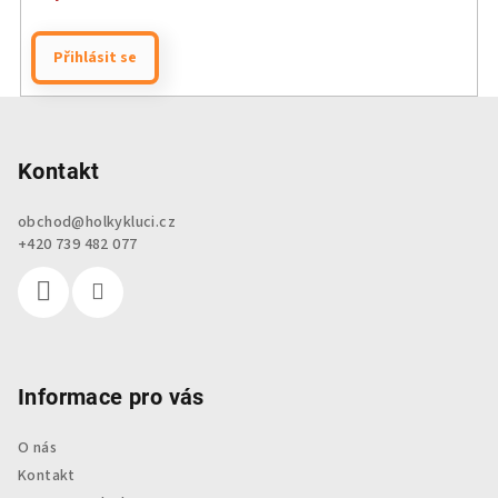
Přihlásit se
Z
á
p
Kontakt
a
obchod
@
holkykluci.cz
t
+420 739 482 077
í
Informace pro vás
O nás
Kontakt