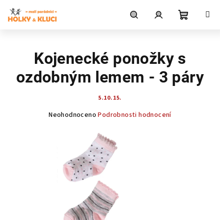
Přejít
na
obsah
Nákupní
Hledat
Přihlášení
Kojenecké ponožky s
košík
ozdobným lemem - 3 páry
5.10.15.
Průměrné
Neohodnoceno
Podrobnosti hodnocení
hodnocení
produktu
je
0,0
z
5
hvězdiček.