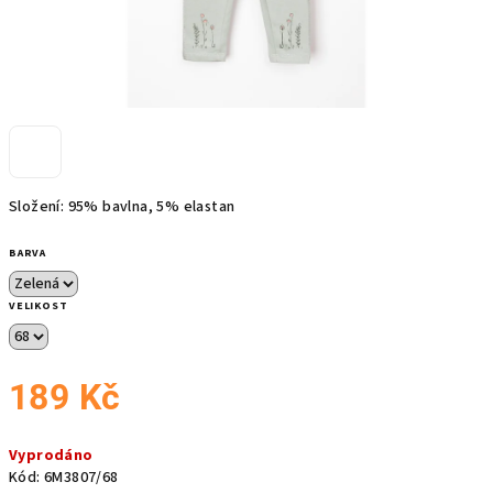
Složení: 95% bavlna, 5% elastan
BARVA
VELIKOST
189 Kč
Měrná
Vyprodáno
cena:
Kód:
6M3807/68