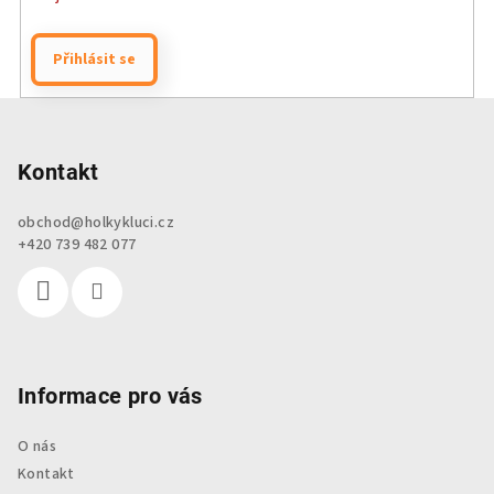
Přihlásit se
Z
á
p
Kontakt
a
obchod
@
holkykluci.cz
t
+420 739 482 077
í
Informace pro vás
O nás
Kontakt