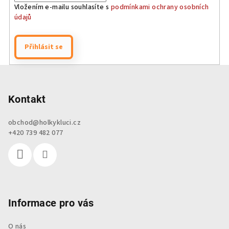
Vložením e-mailu souhlasíte s
podmínkami ochrany osobních
údajů
Přihlásit se
Z
á
p
Kontakt
a
obchod
@
holkykluci.cz
t
+420 739 482 077
í
Informace pro vás
O nás