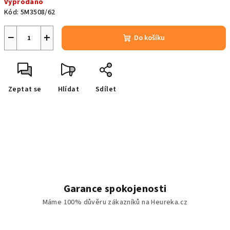
Vyprodáno
cena:
Kód:
5M3508/62
−
+
Do košíku
Zeptat se
Hlídat
Sdílet
Garance spokojenosti
Máme 100% důvěru zákazníků na Heureka.cz