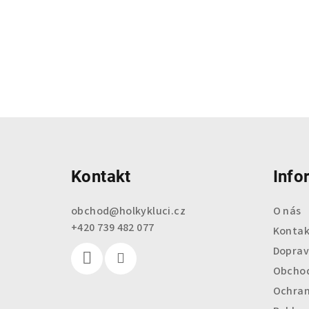
Z
á
Kontakt
Info
p
a
obchod
@
holkykluci.cz
O nás
+420 739 482 077
t
Kontak
Doprav
í
Obchod
Ochran