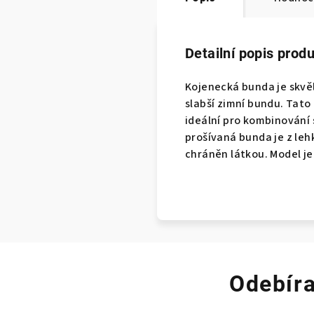
Detailní popis prod
Kojenecká
bunda je skvě
slabší zimní bundu. Tat
ideální pro kombinování 
prošívaná bunda je z leh
chráněn látkou. Model je
Odebíra