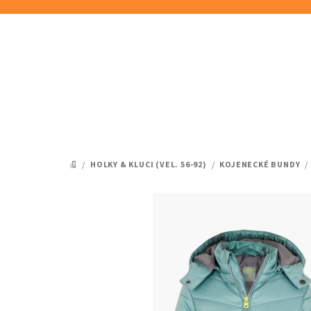
Přejít
na
obsah
/
HOLKY & KLUCI (VEL. 56-92)
/
KOJENECKÉ BUNDY
/
DOMŮ