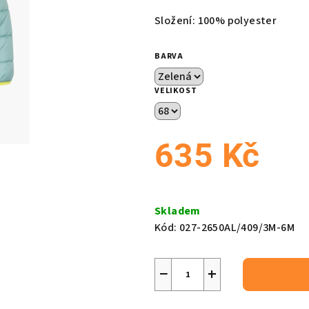
produktu
Složení: 100% polyester
je
5,0
BARVA
z
5
VELIKOST
hvězdiček.
635 Kč
Měrná
cena:
Skladem
Kód:
027-2650AL/409/3M-6M
−
+