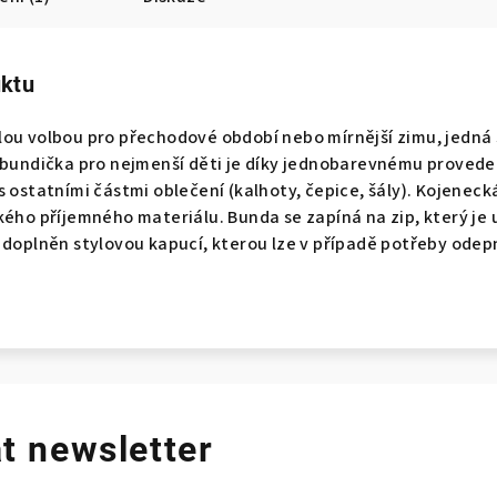
uktu
lou volbou pro přechodové období nebo mírnější zimu, jedná 
o bundička pro nejmenší děti je díky jednobarevnému provede
s ostatními částmi oblečení (kalhoty, čepice, šály). Kojeneck
kého příjemného materiálu. Bunda se zapíná na zip, který je 
 doplněn stylovou kapucí, kterou lze v případě potřeby ode
t newsletter