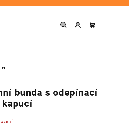
Hledat
Přihlášení
Nákupní
košík
UCÍ
mní bunda s odepínací
kapucí
nocení