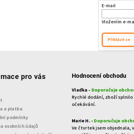
E-mail
Vložením e-mai
Přihlásit se
Hodnocení obchodu
rmace pro vás
Vlaďka -
Doporučuje obcho
Rychlé dodání, zboží splnilo
t
očekávání.
a a platba
ní podmínky
Marie H. -
Doporučuje obch
a osobních údajů
Ve čtvrtek jsem objednala, 