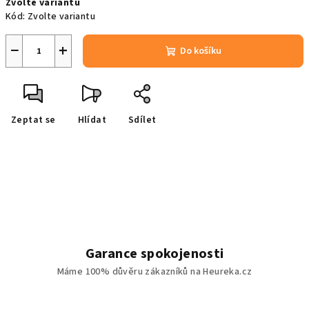
Zvolte variantu
cena:
Kód:
Zvolte variantu
−
+
Do košíku
Zeptat se
Hlídat
Sdílet
Garance spokojenosti
Máme 100% důvěru zákazníků na Heureka.cz