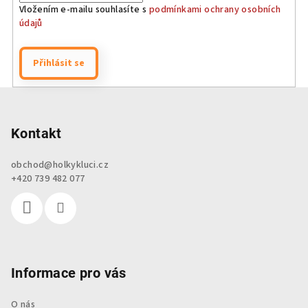
Vložením e-mailu souhlasíte s
podmínkami ochrany osobních
údajů
Přihlásit se
Z
á
p
Kontakt
a
obchod
@
holkykluci.cz
t
+420 739 482 077
í
Informace pro vás
O nás