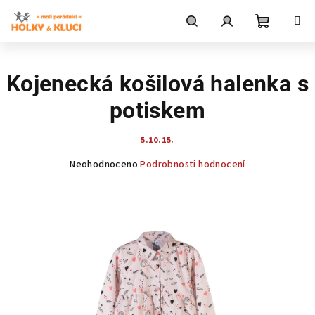
Přejít
na
obsah
Nákupní
Hledat
Přihlášení
Kojenecká košilová halenka s
košík
potiskem
5.10.15.
Průměrné
Neohodnoceno
Podrobnosti hodnocení
hodnocení
produktu
je
0,0
z
5
hvězdiček.