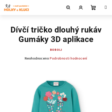
Přejít
na
obsah
Nákupní
Hledat
Přihlášení
Dívčí tričko dlouhý rukáv
košík
Gumáky 3D aplikace
BOBOLI
Průměrné
Neohodnoceno
Podrobnosti hodnocení
hodnocení
produktu
je
0,0
z
5
hvězdiček.