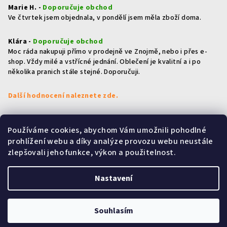
Marie H. -
Doporučuje obchod
Ve čtvrtek jsem objednala, v pondělí jsem měla zboží doma.
Klára -
Doporučuje obchod
Moc ráda nakupuji přímo v prodejně ve Znojmě, nebo i přes e-
shop. Vždy milé a vstřícné jednání. Oblečení je kvalitní a i po
několika pranich stále stejné. Doporučuji.
Další hodnocení naleznete zde.
Používáme cookies, abychom Vám umožnili pohodlné
Přijímáme online platby
prohlížení webu a díky analýze provozu webu neustále
zlepšovali jeho funkce, výkon a použitelnost.
Nastavení
Copyright 2026
HOLKY & KLUCI
. Všechna práva vyhrazena.
Souhlasím
Vytvořil Shoptet