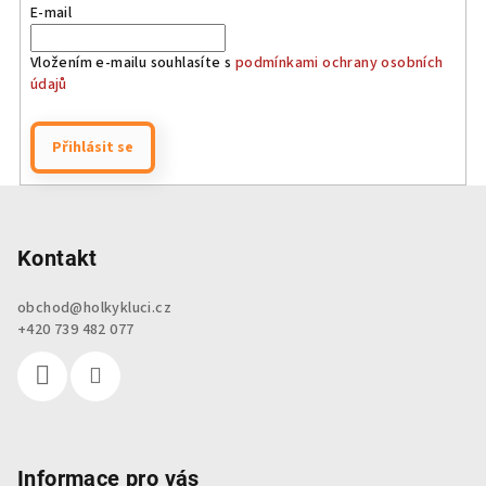
E-mail
Vložením e-mailu souhlasíte s
podmínkami ochrany osobních
údajů
Přihlásit se
Z
á
p
Kontakt
a
obchod
@
holkykluci.cz
t
+420 739 482 077
í
Informace pro vás