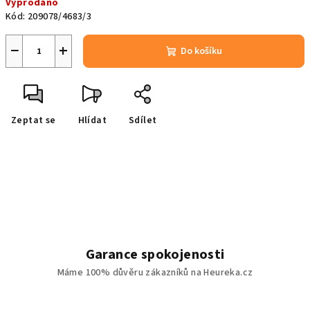
Vyprodáno
cena:
Kód:
209078/4683/3
−
+
Do košíku
Zeptat se
Hlídat
Sdílet
Garance spokojenosti
Máme 100% důvěru zákazníků na Heureka.cz