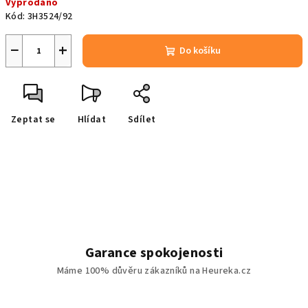
Vyprodáno
cena:
Kód:
3H3524/92
−
+
Do košíku
Zeptat se
Hlídat
Sdílet
Garance spokojenosti
Máme 100% důvěru zákazníků na Heureka.cz