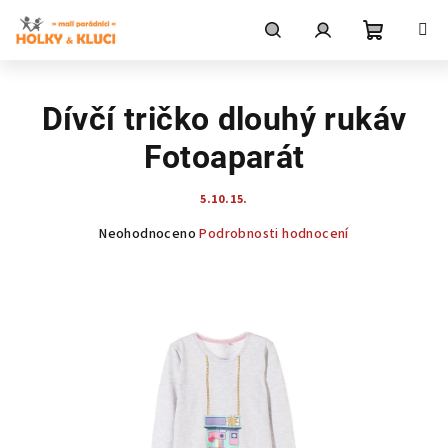
Přejít
na
obsah
Nákupní
Hledat
Přihlášení
Dívčí tričko dlouhý rukáv
košík
Fotoaparát
5.10.15.
Průměrné
Neohodnoceno
Podrobnosti hodnocení
hodnocení
produktu
je
0,0
z
5
hvězdiček.