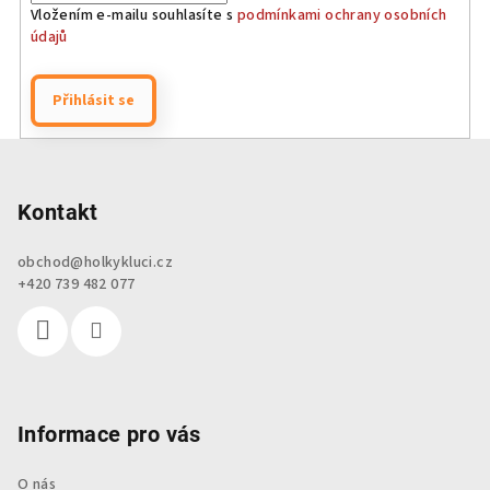
Vložením e-mailu souhlasíte s
podmínkami ochrany osobních
údajů
Přihlásit se
Z
á
p
Kontakt
a
obchod
@
holkykluci.cz
t
+420 739 482 077
í
Informace pro vás
O nás