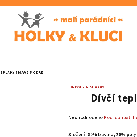
 TEPLÁKY TMAVĚ MODRÉ
LINCOLN & SHARKS
Dívčí te
Průměrné
Neohodnoceno
Podrobnosti h
hodnocení
produktu
Složení: 80% bavlna, 20% poly