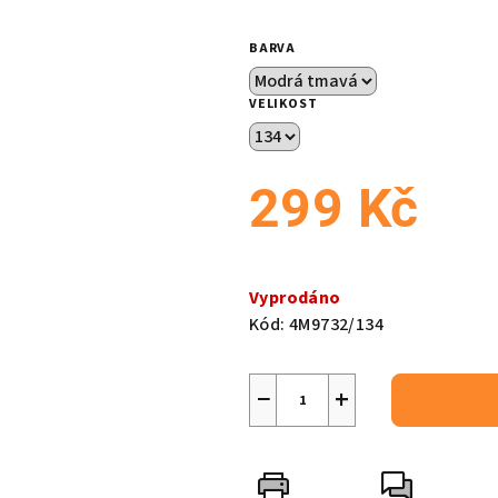
je
0,0
BARVA
z
5
VELIKOST
hvězdiček.
299 Kč
Měrná
cena:
Vyprodáno
Kód:
4M9732/134
−
+