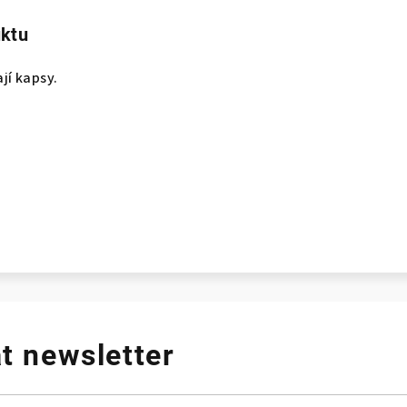
uktu
í kapsy.
t newsletter