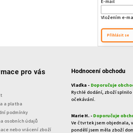
E-mail
Vložením e-mai
Přihlásit se
Hodnocení obchodu
rmace pro vás
Vlaďka -
Doporučuje obcho
Rychlé dodání, zboží splnilo
t
očekávání.
a a platba
ní podmínky
Marie H. -
Doporučuje obch
a osobních údajů
Ve čtvrtek jsem objednala, 
ace nebo vrácení zboží
pondělí jsem měla zboží do