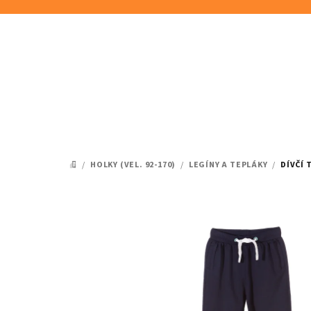
Přejít
na
obsah
/
HOLKY (VEL. 92-170)
/
LEGÍNY A TEPLÁKY
/
DÍVČÍ
DOMŮ