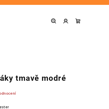
Hledat
Přihlášení
Nákupní
košík
pláky tmavě modré
odnocení
ester