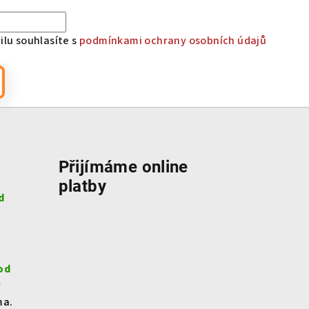
lu souhlasíte s
podmínkami ochrany osobních údajů
Přijímáme online
platby
d
od
v
ma.