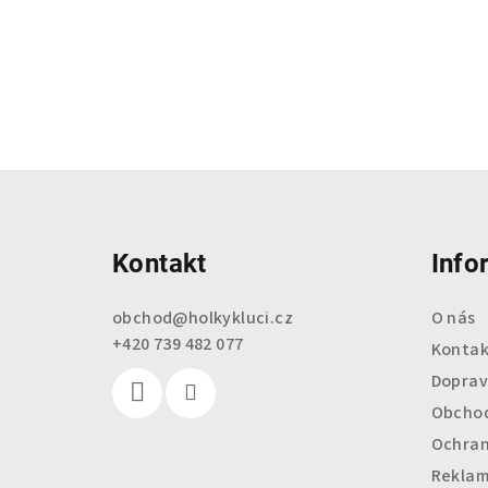
Z
á
Kontakt
Info
p
a
obchod
@
holkykluci.cz
O nás
+420 739 482 077
t
Kontak
Doprav
í
Obchod
Ochran
Reklam