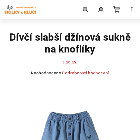
Přejít
na
obsah
Nákupní
Hledat
Přihlášení
Dívčí slabší džínová sukně
košík
na knoflíky
5.10.15.
Průměrné
Neohodnoceno
Podrobnosti hodnocení
hodnocení
produktu
je
0,0
z
5
hvězdiček.