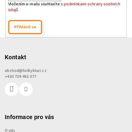
Vložením e-mailu souhlasíte s
podmínkami ochrany osobních
údajů
Přihlásit se
Z
á
p
Kontakt
a
obchod
@
holkykluci.cz
t
+420 739 482 077
í
Informace pro vás
O nás