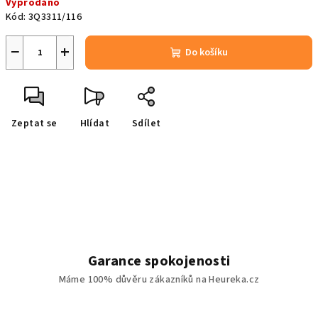
Vyprodáno
cena:
Kód:
3Q3311/116
−
+
Do košíku
Zeptat se
Hlídat
Sdílet
Garance spokojenosti
Máme 100% důvěru zákazníků na Heureka.cz