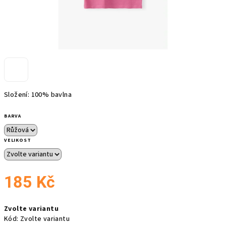
Složení: 100% bavlna
BARVA
VELIKOST
185 Kč
Měrná
Zvolte variantu
cena:
Kód:
Zvolte variantu