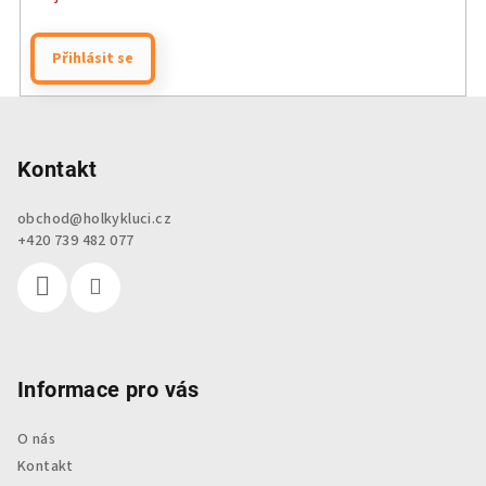
Přihlásit se
Z
á
p
Kontakt
a
obchod
@
holkykluci.cz
t
+420 739 482 077
í
Informace pro vás
O nás
Kontakt