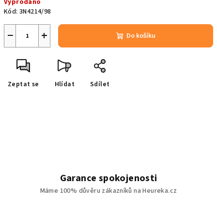
Vyprodáno
cena:
Kód:
3N4214/98
−
+
Do košíku
Zeptat se
Hlídat
Sdílet
Garance spokojenosti
Máme 100% důvěru zákazníků na Heureka.cz