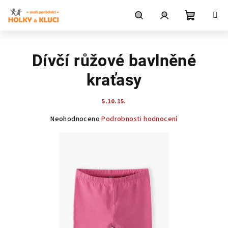
Přejít
na
obsah
Nákupní
Hledat
Přihlášení
Dívčí růžové bavlněné
košík
kraťasy
5.10.15.
Průměrné
Neohodnoceno
Podrobnosti hodnocení
hodnocení
produktu
je
0,0
z
5
hvězdiček.