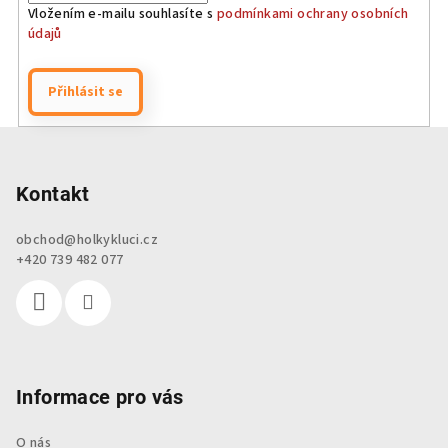
Vložením e-mailu souhlasíte s
podmínkami ochrany osobních
údajů
Přihlásit se
Z
á
p
Kontakt
a
obchod
@
holkykluci.cz
t
+420 739 482 077
í
Informace pro vás
O nás