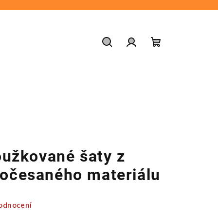
Hledat
Přihlášení
Nákupní
košík
oužkované šaty z
očesaného materiálu
odnocení