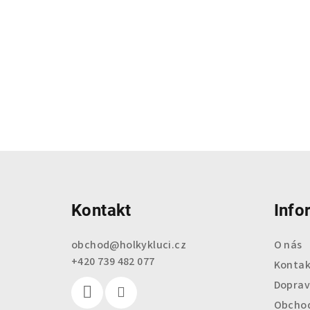
Z
á
Kontakt
Info
p
a
obchod
@
holkykluci.cz
O nás
+420 739 482 077
t
Kontak
Doprav
í
Obchod