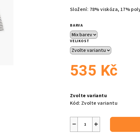
produktu
Složení: 78% viskóza, 17% pol
je
0,0
BARVA
z
5
VELIKOST
hvězdiček.
535 Kč
Měrná
cena:
Zvolte variantu
Kód:
Zvolte variantu
−
+