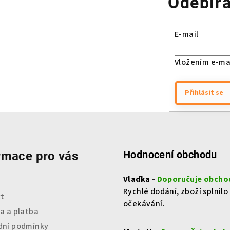
Odebíra
E-mail
Vložením e-mai
Přihlásit se
Hodnocení obchodu
rmace pro vás
Vlaďka -
Doporučuje obcho
Rychlé dodání, zboží splnilo
t
očekávání.
a a platba
ní podmínky