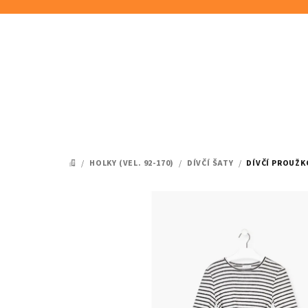
Přejít
na
obsah
/
HOLKY (VEL. 92-170)
/
DÍVČÍ ŠATY
/
DÍVČÍ PROUŽ
DOMŮ