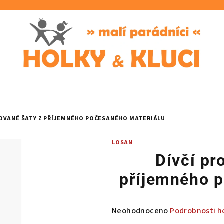
KOVANÉ ŠATY Z PŘÍJEMNÉHO POČESANÉHO MATERIÁLU
LOSAN
Dívčí pr
příjemného p
Průměrné
Neohodnoceno
Podrobnosti h
hodnocení