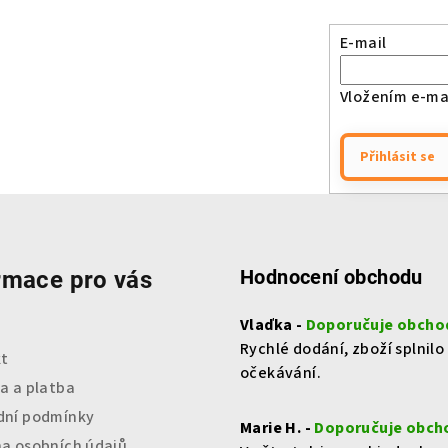
E-mail
Vložením e-mai
Přihlásit se
Hodnocení obchodu
rmace pro vás
Vlaďka -
Doporučuje obcho
Rychlé dodání, zboží splnilo
t
očekávání.
a a platba
ní podmínky
Marie H. -
Doporučuje obch
a osobních údajů