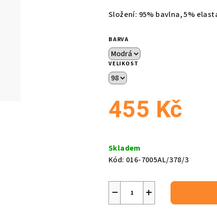
produktu
Složení: 95% bavlna, 5% elast
je
0,0
BARVA
z
5
VELIKOST
hvězdiček.
455 Kč
Měrná
cena:
Skladem
Kód:
016-7005AL/378/3
−
+