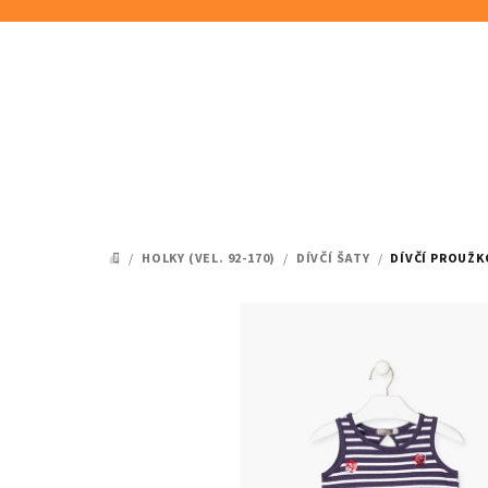
Přejít
na
obsah
/
HOLKY (VEL. 92-170)
/
DÍVČÍ ŠATY
/
DÍVČÍ PROUŽK
DOMŮ