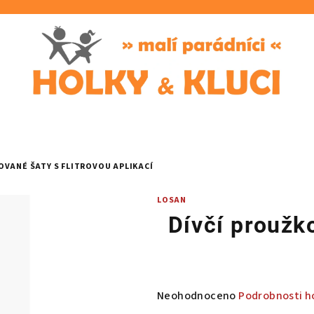
OVANÉ ŠATY S FLITROVOU APLIKACÍ
LOSAN
Dívčí proužko
Průměrné
Neohodnoceno
Podrobnosti h
hodnocení