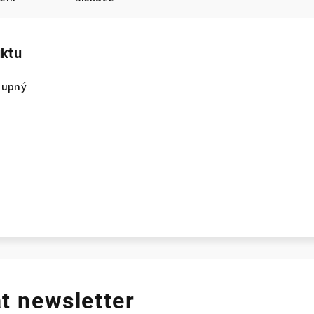
uktu
tupný
t newsletter