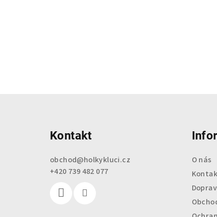
Z
á
Kontakt
Info
p
a
obchod
@
holkykluci.cz
O nás
+420 739 482 077
t
Kontak
Doprav
í
Obchod
Ochran