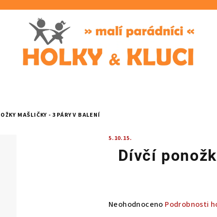
OŽKY MAŠLIČKY - 3 PÁRY V BALENÍ
5.10.15.
Dívčí ponožk
Průměrné
Neohodnoceno
Podrobnosti h
hodnocení