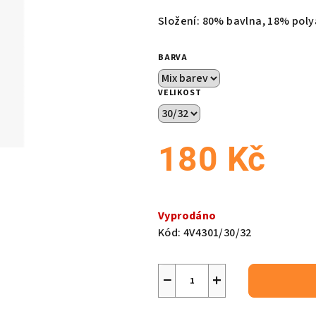
produktu
Složení: 80% bavlna, 18% pol
je
0,0
BARVA
z
5
VELIKOST
hvězdiček.
180 Kč
Měrná
cena:
Vyprodáno
Kód:
4V4301/30/32
−
+