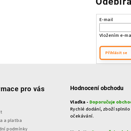
Odebíra
E-mail
Vložením e-mai
Přihlásit se
Hodnocení obchodu
rmace pro vás
Vlaďka -
Doporučuje obcho
Rychlé dodání, zboží splnilo
t
očekávání.
a a platba
ní podmínky