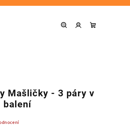
Hledat
Přihlášení
Nákupní
košík
y Mašličky - 3 páry v
balení
odnocení