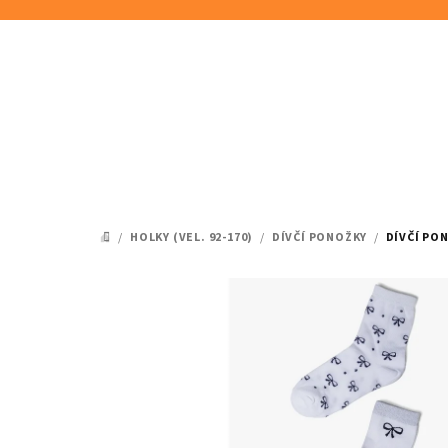
Přejít
na
obsah
/
HOLKY (VEL. 92-170)
/
DÍVČÍ PONOŽKY
/
DÍVČÍ PON
DOMŮ