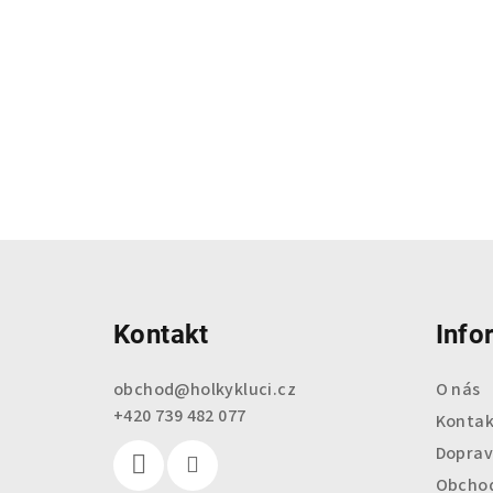
Z
á
Kontakt
Info
p
a
obchod
@
holkykluci.cz
O nás
+420 739 482 077
t
Kontak
Doprav
í
Obchod