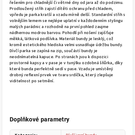
řešením pro chladnější či větrné dny od jara až do podzimu.
Prodloužený střih zajistí dítěti ochranu před chladem,
v
předu je parka kratší a vzadu mírně delší.
Standardní střih s
volnějším lemem se nejlépe uplatní v každodenním stylingu
malých parádnic a rozhodně na první pohled zaujme
nádhernou modrou barvou. Pohodlí při nošení zajišťuje
měkká, látková podšívka.
Materiál bundy je lesklý, což
kromě estetického hlediska velmi usnadňuje údržbu bundy.
Dívčí parka se zapíná na zip, součástí bundy je
neodnímatelná kapuce. Po stranách jsou k dispozici
prostorné kapsy a v pase je v tunýlku ozdobná šňůrka, díky
které bunda perfektně sedí v pase. Vzadu je umístěný
drobný reflexní prvek ve tvaru srdíčka, který zlepšuje
viditelnost po setmění.
Doplňkové parametry