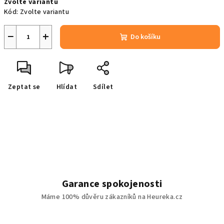
Zvolte variantu
cena:
Kód:
Zvolte variantu
−
+
Do košíku
Zeptat se
Hlídat
Sdílet
Garance spokojenosti
Máme 100% důvěru zákazníků na Heureka.cz