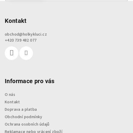
Z
á
p
Kontakt
a
obchod
@
holkykluci.cz
t
+420 739 482 077
í
Informace pro vás
O nás
Kontakt
Doprava a platba
Obchodní podmínky
Ochrana osobních údajů
Reklamace nebo vrácení zboží