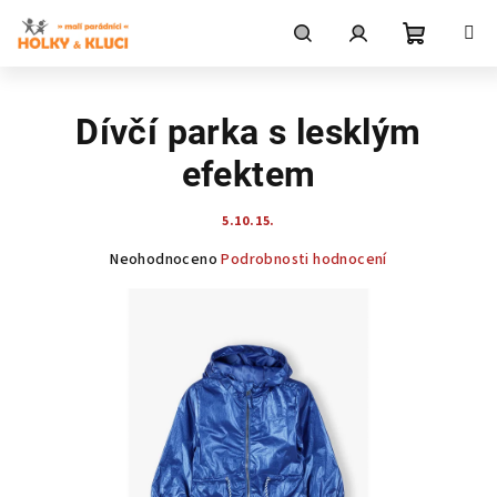
Přejít
na
obsah
Nákupní
Hledat
Přihlášení
Dívčí parka s lesklým
košík
efektem
5.10.15.
Průměrné
Neohodnoceno
Podrobnosti hodnocení
hodnocení
produktu
je
0,0
z
5
hvězdiček.