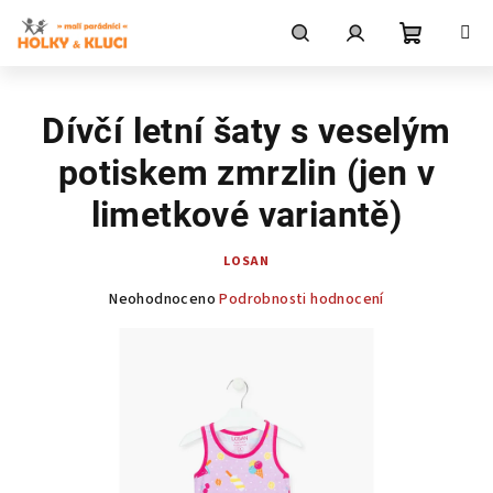
Přejít
na
obsah
Nákupní
Hledat
Přihlášení
Dívčí letní šaty s veselým
košík
potiskem zmrzlin (jen v
limetkové variantě)
LOSAN
Průměrné
Neohodnoceno
Podrobnosti hodnocení
hodnocení
produktu
je
0,0
z
5
hvězdiček.