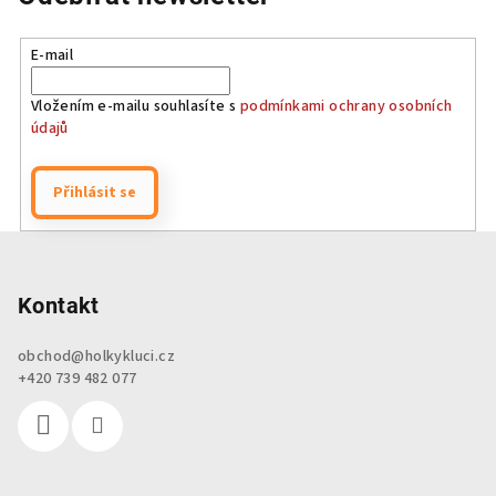
E-mail
Vložením e-mailu souhlasíte s
podmínkami ochrany osobních
údajů
Přihlásit se
Z
á
p
Kontakt
a
obchod
@
holkykluci.cz
t
+420 739 482 077
í