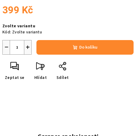
399 Kč
Měrná
Zvolte variantu
cena:
Kód:
Zvolte variantu
−
+
Do košíku
Zeptat se
Hlídat
Sdílet