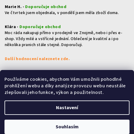
Marie H. -
Doporučuje obchod
Ve čtvrtek jsem objednala, v pondělí jsem měla zboží doma.
Klára -
Doporučuje obchod
Moc ráda nakupuji přímo v prodejně ve Znojmě, nebo i přes e-
shop. Vždy milé a vstřícné jednání. Oblečení je kvalitní a i po
několika pranich stále stejné. Doporučuji.
Další hodnocení naleznete zde.
Používáme cookies, abychom Vám umožnili pohodlné
Přijímáme online platby
prohlížení webu a díky analýze provozu webu neustále
zlepšovali jeho funkce, výkon a použitelnost.
Nastavení
Copyright 2026
HOLKY & KLUCI
. Všechna práva vyhrazena.
Souhlasím