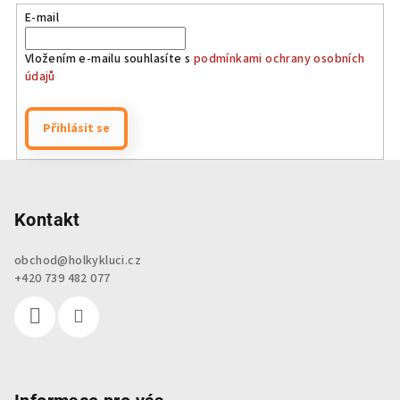
E-mail
Vložením e-mailu souhlasíte s
podmínkami ochrany osobních
údajů
Přihlásit se
Z
á
p
Kontakt
a
obchod
@
holkykluci.cz
t
+420 739 482 077
í