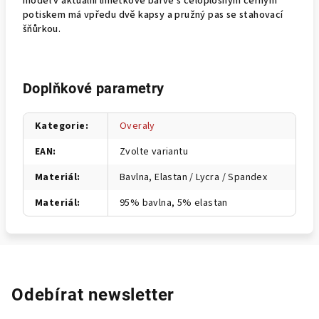
model v aktuální limetkové barvě s celoplošným černým
potiskem má vpředu dvě kapsy a pružný pas se stahovací
šňůrkou.
Doplňkové parametry
Kategorie
:
Overaly
EAN
:
Zvolte variantu
Materiál
:
Bavlna, Elastan / Lycra / Spandex
Materiál
:
95% bavlna, 5% elastan
Odebírat newsletter