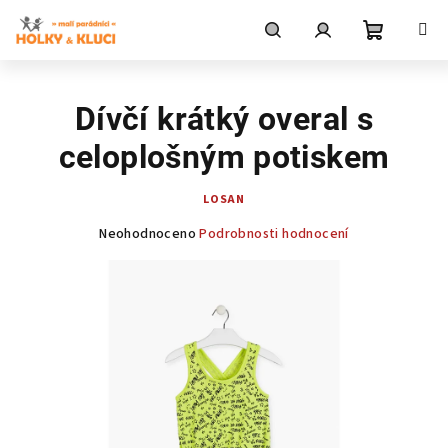
Přejít
na
obsah
Nákupní
Hledat
Přihlášení
Dívčí krátký overal s
košík
celoplošným potiskem
LOSAN
Průměrné
Neohodnoceno
Podrobnosti hodnocení
hodnocení
produktu
je
0,0
z
5
hvězdiček.