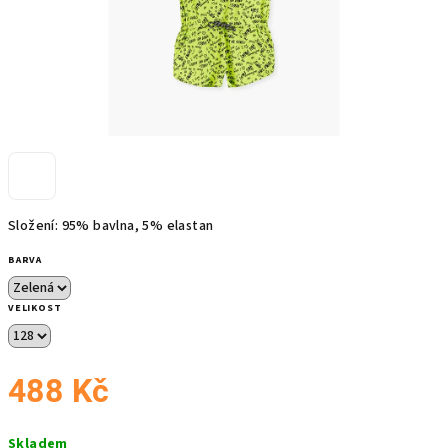
Složení: 95% bavlna, 5% elastan
BARVA
VELIKOST
488 Kč
Měrná
Skladem
cena: