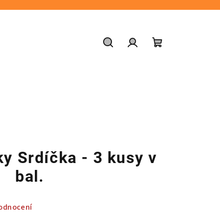
Hledat
Přihlášení
Nákupní
košík
ky Srdíčka - 3 kusy v
bal.
odnocení