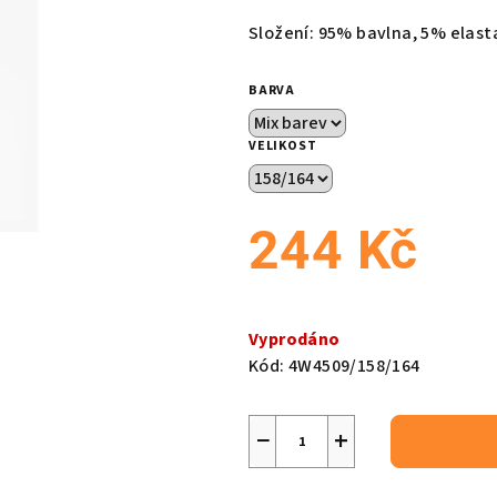
produktu
Složení: 95% bavlna, 5% elast
je
0,0
BARVA
z
5
VELIKOST
hvězdiček.
244 Kč
Měrná
cena:
Vyprodáno
Kód:
4W4509/158/164
−
+