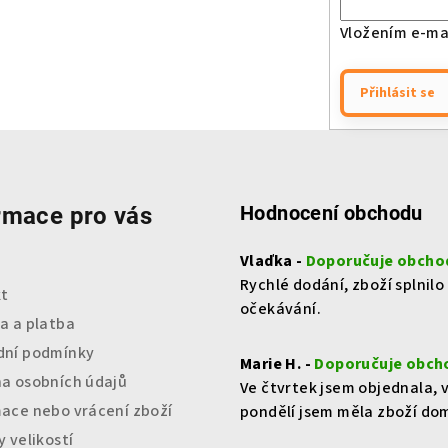
Vložením e-mai
Přihlásit se
Hodnocení obchodu
rmace pro vás
Vlaďka -
Doporučuje obcho
Rychlé dodání, zboží splnilo
t
očekávání.
a a platba
ní podmínky
Marie H. -
Doporučuje obch
a osobních údajů
Ve čtvrtek jsem objednala, 
ace nebo vrácení zboží
pondělí jsem měla zboží do
 velikostí