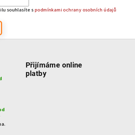
lu souhlasíte s
podmínkami ochrany osobních údajů
Přijímáme online
platby
d
od
v
ma.