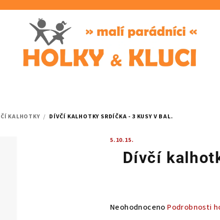
VČÍ KALHOTKY
/
DÍVČÍ KALHOTKY SRDÍČKA - 3 KUSY V BAL.
5.10.15.
Dívčí kalhot
Průměrné
Neohodnoceno
Podrobnosti h
hodnocení