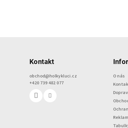
Z
á
Kontakt
Info
p
a
obchod
@
holkykluci.cz
O nás
+420 739 482 077
t
Kontak
Doprav
í
Obchod
Ochran
Reklam
Tabulky