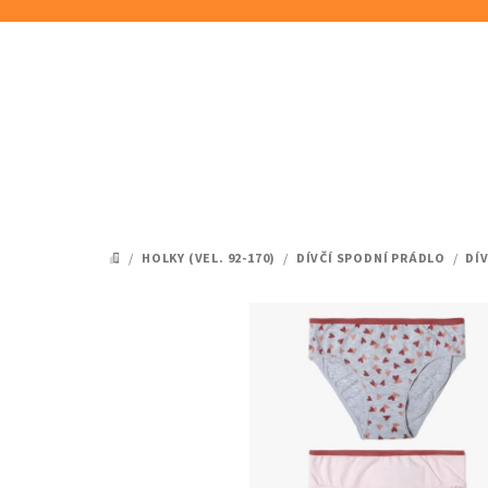
Přejít
na
obsah
/
HOLKY (VEL. 92-170)
/
DÍVČÍ SPODNÍ PRÁDLO
/
DÍ
DOMŮ