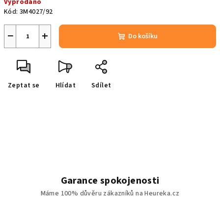
Vyprodáno
cena:
Kód:
3M4027/92
−
+
Do košíku
Zeptat se
Hlídat
Sdílet
Garance spokojenosti
Máme 100% důvěru zákazníků na Heureka.cz