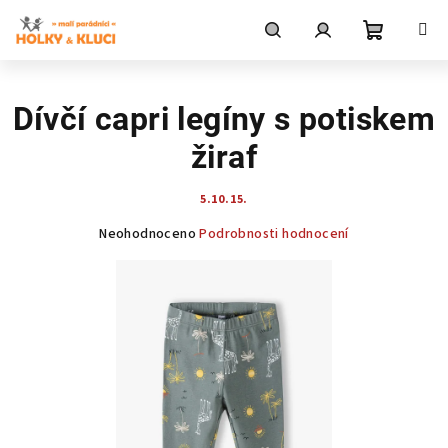
Přejít
na
obsah
Nákupní
Hledat
Přihlášení
Dívčí capri legíny s potiskem
košík
žiraf
5.10.15.
Průměrné
Neohodnoceno
Podrobnosti hodnocení
hodnocení
produktu
je
0,0
z
5
hvězdiček.