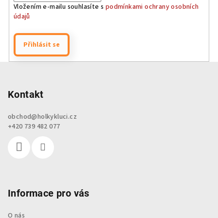
Vložením e-mailu souhlasíte s
podmínkami ochrany osobních
údajů
Přihlásit se
Z
á
p
Kontakt
a
obchod
@
holkykluci.cz
t
+420 739 482 077
í
Informace pro vás
O nás