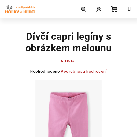
Přejít
na
obsah
Nákupní
Hledat
Přihlášení
Dívčí capri legíny s
košík
obrázkem melounu
5.10.15.
Průměrné
Neohodnoceno
Podrobnosti hodnocení
hodnocení
produktu
je
0,0
z
5
hvězdiček.