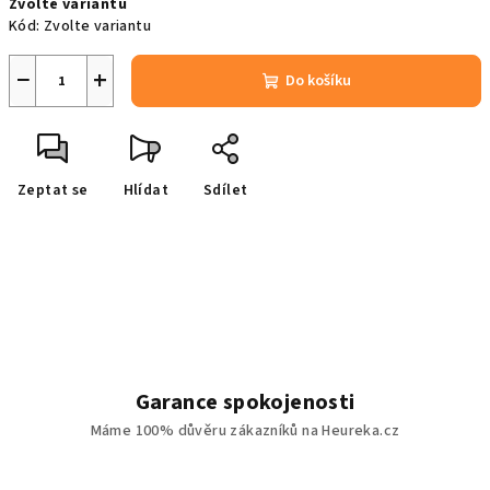
Zvolte variantu
cena:
Kód:
Zvolte variantu
−
+
Do košíku
Zeptat se
Hlídat
Sdílet
Garance spokojenosti
Máme 100% důvěru zákazníků na Heureka.cz