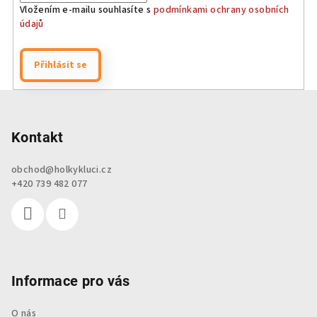
Vložením e-mailu souhlasíte s
podmínkami ochrany osobních
údajů
Přihlásit se
Z
á
p
Kontakt
a
obchod
@
holkykluci.cz
t
+420 739 482 077
í
Informace pro vás
O nás