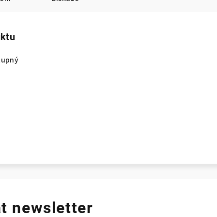
uktu
tupný
t newsletter