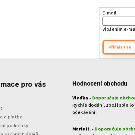
E-mail
Vložením e-mai
Přihlásit se
Hodnocení obchodu
rmace pro vás
Vlaďka -
Doporučuje obcho
Rychlé dodání, zboží splnilo
t
očekávání.
a a platba
ní podmínky
Marie H. -
Doporučuje obch
a osobních údajů