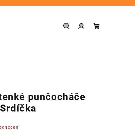
Hledat
Přihlášení
Nákupní
košík
é tenké punčocháče
Srdíčka
odnocení