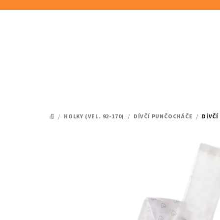
Přejít
na
obsah
/
HOLKY (VEL. 92-170)
/
DÍVČÍ PUNČOCHÁČE
/
DÍVČÍ
DOMŮ