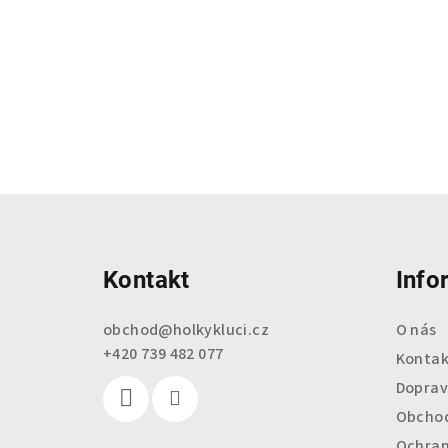
Z
á
Kontakt
Info
p
a
obchod
@
holkykluci.cz
O nás
+420 739 482 077
t
Kontak
Doprav
í
Obchod
Ochran