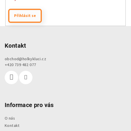
Přihlásit se
Z
á
p
Kontakt
a
obchod
@
holkykluci.cz
t
+420 739 482 077
í
Informace pro vás
O nás
Kontakt