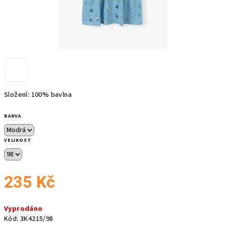
Složení: 100% bavlna
BARVA
VELIKOST
235 Kč
Měrná
Vyprodáno
cena:
Kód:
3K4215/98