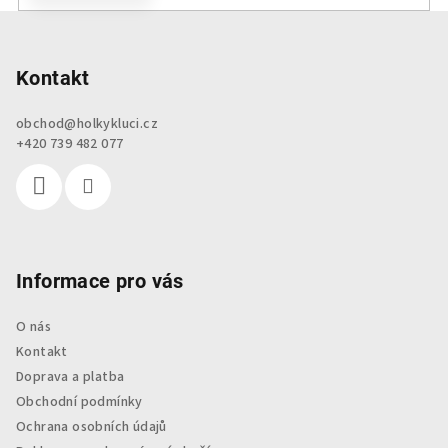
Z
á
p
Kontakt
a
obchod
@
holkykluci.cz
t
+420 739 482 077
í
Informace pro vás
O nás
Kontakt
Doprava a platba
Obchodní podmínky
Ochrana osobních údajů