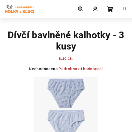
Přejít
na
obsah
Nákupní
Hledat
Přihlášení
Dívčí bavlněné kalhotky - 3
košík
kusy
5.10.15.
Průměrné
Neohodnoceno
Podrobnosti hodnocení
hodnocení
produktu
je
0,0
z
5
hvězdiček.