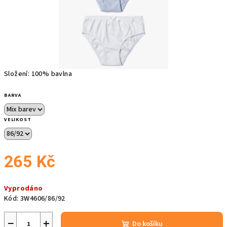
Složení: 100% bavlna
BARVA
VELIKOST
265 Kč
Měrná
Vyprodáno
cena:
Kód:
3W4606/86/92
−
+
Do košíku