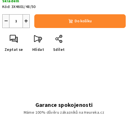
Skladem
cena:
Kód:
3X4601/48/50
−
+
Do košíku
Zeptat se
Hlídat
Sdílet
Garance spokojenosti
Máme 100% důvěru zákazníků na Heureka.cz