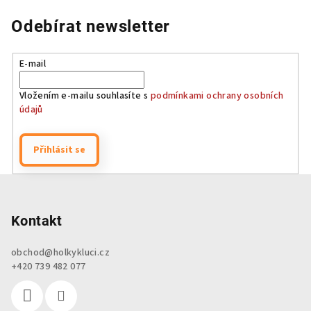
Odebírat newsletter
E-mail
Vložením e-mailu souhlasíte s
podmínkami ochrany osobních
údajů
Přihlásit se
Z
á
p
Kontakt
a
obchod
@
holkykluci.cz
t
+420 739 482 077
í