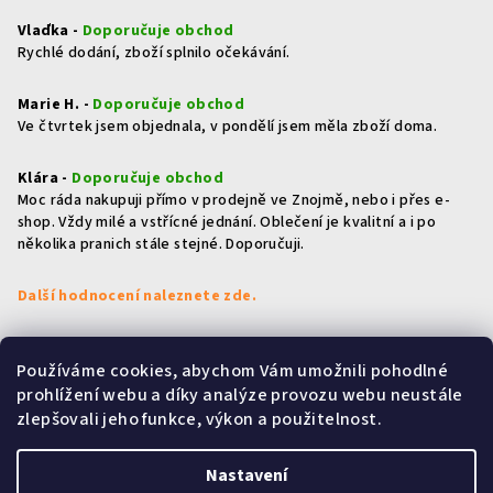
Vlaďka -
Doporučuje obchod
Rychlé dodání, zboží splnilo očekávání.
Marie H. -
Doporučuje obchod
Ve čtvrtek jsem objednala, v pondělí jsem měla zboží doma.
Klára -
Doporučuje obchod
Moc ráda nakupuji přímo v prodejně ve Znojmě, nebo i přes e-
shop. Vždy milé a vstřícné jednání. Oblečení je kvalitní a i po
několika pranich stále stejné. Doporučuji.
Další hodnocení naleznete zde.
Používáme cookies, abychom Vám umožnili pohodlné
Přijímáme online platby
prohlížení webu a díky analýze provozu webu neustále
zlepšovali jeho funkce, výkon a použitelnost.
Nastavení