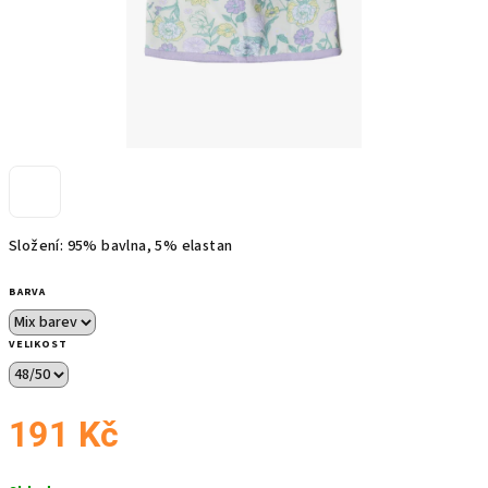
Složení: 95% bavlna, 5% elastan
BARVA
VELIKOST
191 Kč
Měrná