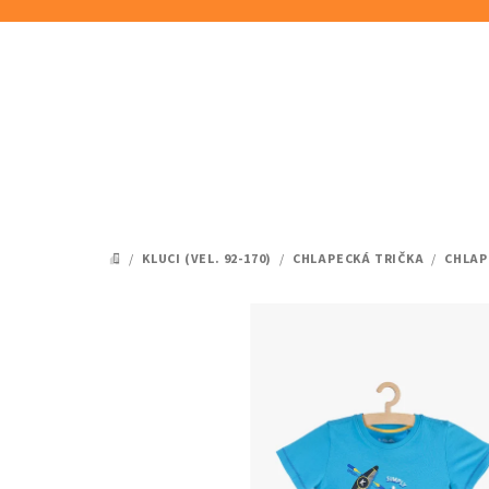
Přejít
na
obsah
/
KLUCI (VEL. 92-170)
/
CHLAPECKÁ TRIČKA
/
CHLAP
DOMŮ