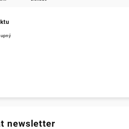
uktu
tupný
t newsletter