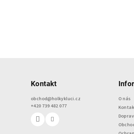
Z
á
Kontakt
Info
p
a
obchod
@
holkykluci.cz
O nás
+420 739 482 077
t
Kontak
Doprav
í
Obchod
Ochran