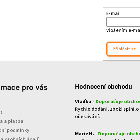
E-mail
Vložením e-mai
Přihlásit se
Hodnocení obchodu
rmace pro vás
Vlaďka -
Doporučuje obcho
Rychlé dodání, zboží splnilo
t
očekávání.
a a platba
ní podmínky
Marie H. -
Doporučuje obch
a osobních údajů