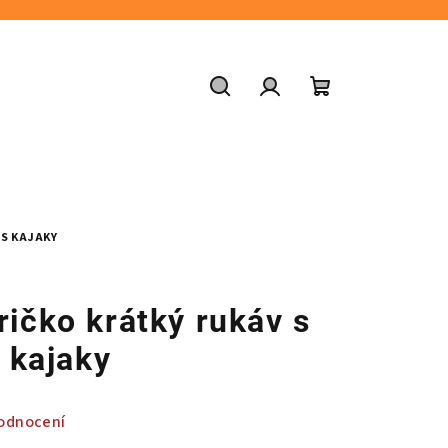
Hledat
Přihlášení
Nákupní
košík
 S KAJAKY
ričko krátký rukáv s
kajaky
odnocení