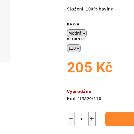
produktu
Složení: 100% bavlna
je
0,0
BARVA
z
5
VELIKOST
hvězdiček.
205 Kč
Měrná
cena:
Vyprodáno
Kód:
1I3829/110
−
+