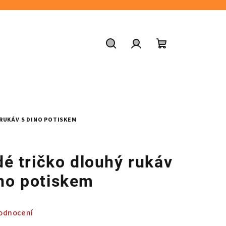
Hledat
Přihlášení
Nákupní
košík
RUKÁV S DINO POTISKEM
é tričko dlouhý rukáv
ino potiskem
odnocení