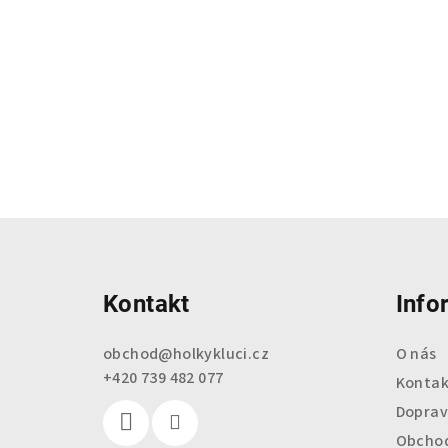
Z
á
Kontakt
Info
p
a
obchod
@
holkykluci.cz
O nás
+420 739 482 077
t
Kontak
Doprav
í
Obchod