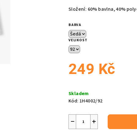
produktu
Složení: 60% bavlna, 40% poly
je
0,0
BARVA
z
5
VELIKOST
hvězdiček.
249 Kč
Měrná
cena:
Skladem
Kód:
1H4002/92
−
+