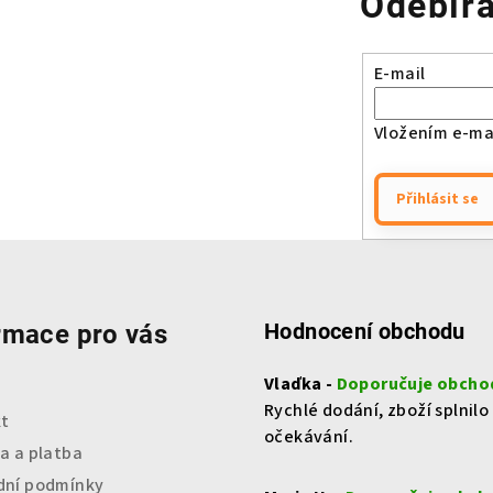
Odebíra
E-mail
Vložením e-mai
Přihlásit se
Hodnocení obchodu
rmace pro vás
Vlaďka -
Doporučuje obcho
Rychlé dodání, zboží splnilo
t
očekávání.
a a platba
ní podmínky