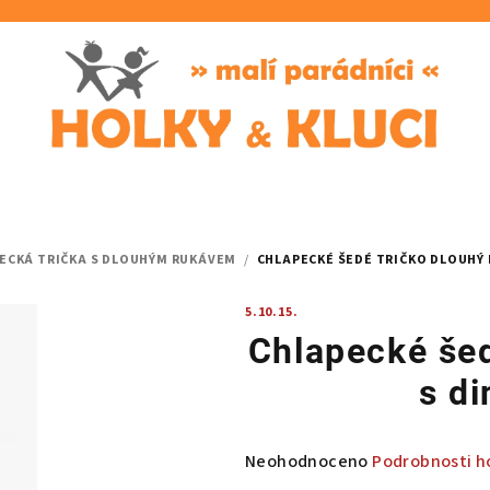
ECKÁ TRIČKA S DLOUHÝM RUKÁVEM
/
CHLAPECKÉ ŠEDÉ TRIČKO DLOUHÝ 
5.10.15.
Chlapecké šed
s d
Průměrné
Neohodnoceno
Podrobnosti h
hodnocení