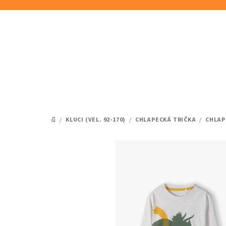
Přejít
na
obsah
/
KLUCI (VEL. 92-170)
/
CHLAPECKÁ TRIČKA
/
CHLAP
DOMŮ