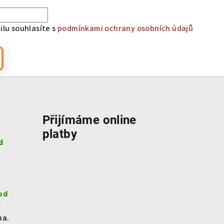
lu souhlasíte s
podmínkami ochrany osobních údajů
Přijímáme online
platby
d
od
v
ma.