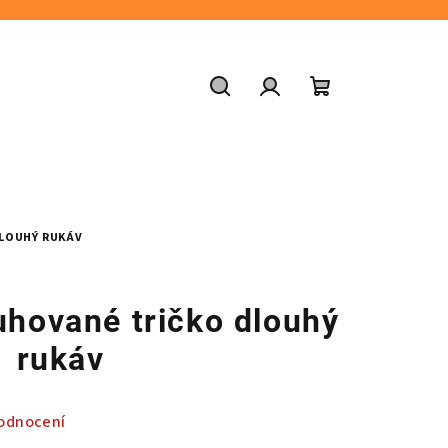
Hledat
Přihlášení
Nákupní
košík
LOUHÝ RUKÁV
uhované tričko dlouhý
rukáv
odnocení