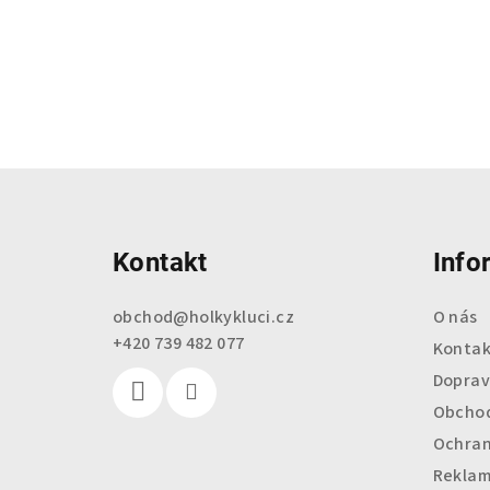
Z
á
Kontakt
Info
p
a
obchod
@
holkykluci.cz
O nás
+420 739 482 077
t
Kontak
Doprav
í
Obchod
Ochran
Reklam