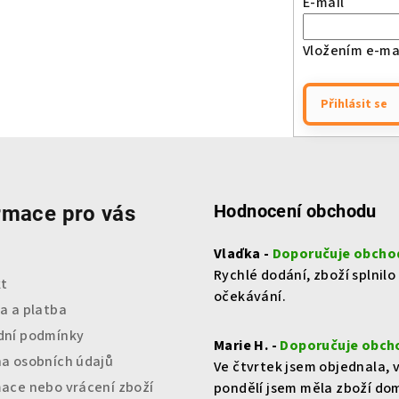
E-mail
Vložením e-mai
Přihlásit se
Hodnocení obchodu
rmace pro vás
Vlaďka -
Doporučuje obcho
Rychlé dodání, zboží splnilo
t
očekávání.
a a platba
ní podmínky
Marie H. -
Doporučuje obch
a osobních údajů
Ve čtvrtek jsem objednala, 
ace nebo vrácení zboží
pondělí jsem měla zboží do