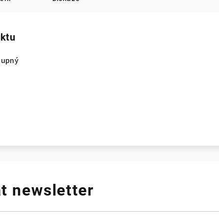
uktu
tupný
t newsletter