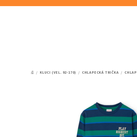
Přejít
na
obsah
/
KLUCI (VEL. 92-170)
/
CHLAPECKÁ TRIČKA
/
CHLAP
DOMŮ