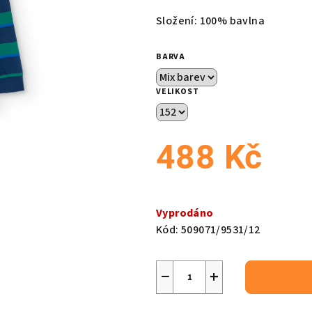
produktu
Složení: 100% bavlna
je
0,0
BARVA
z
5
VELIKOST
hvězdiček.
488 Kč
Měrná
cena:
Vyprodáno
Kód:
509071/9531/12
−
+