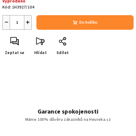
Vyprodáno
cena:
Kód:
1H3927/104
−
+
Do košíku
Zeptat se
Hlídat
Sdílet
Garance spokojenosti
Máme 100% důvěru zákazníků na Heureka.cz