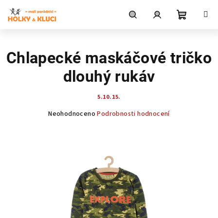
Přejít
na
obsah
Nákupní
Hledat
Přihlášení
Chlapecké maskáčové tričko
košík
dlouhý rukáv
5.10.15.
Průměrné
Neohodnoceno
Podrobnosti hodnocení
hodnocení
produktu
je
0,0
z
5
hvězdiček.