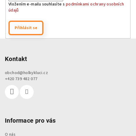
Vložením e-mailu souhlasíte s
podmínkami ochrany osobních
údajů
Přihlásit se
Z
á
p
Kontakt
a
obchod
@
holkykluci.cz
t
+420 739 482 077
í
Informace pro vás
O nás