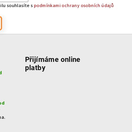
lu souhlasíte s
podmínkami ochrany osobních údajů
Přijímáme online
platby
d
od
v
ma.