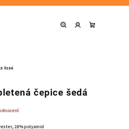
Hledat
Přihlášení
Nákupní
košík
CE ŠEDÁ
pletená čepice šedá
odnocení
yester, 28% polyamid