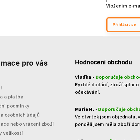
Vložením e-mai
Přihlásit se
Hodnocení obchodu
rmace pro vás
Vlaďka -
Doporučuje obcho
Rychlé dodání, zboží splnilo
t
očekávání.
a a platba
ní podmínky
Marie H. -
Doporučuje obch
a osobních údajů
Ve čtvrtek jsem objednala, 
ace nebo vrácení zboží
pondělí jsem měla zboží do
 velikostí