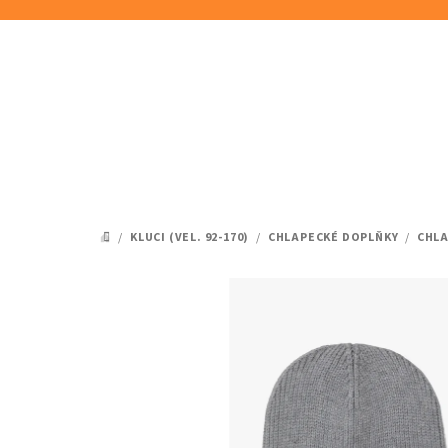
Přejít
na
obsah
/
KLUCI (VEL. 92-170)
/
CHLAPECKÉ DOPLŇKY
/
CHLA
DOMŮ