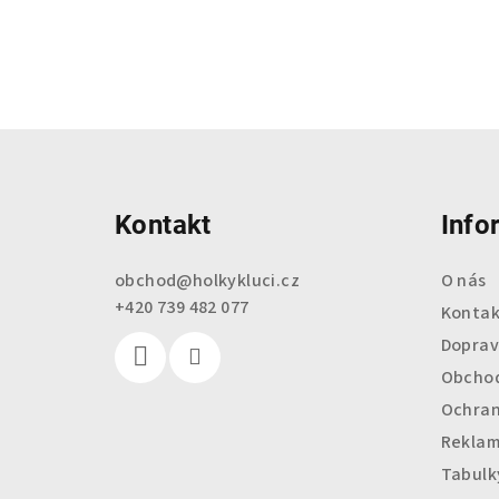
Z
á
Kontakt
Info
p
a
obchod
@
holkykluci.cz
O nás
+420 739 482 077
t
Kontak
Doprav
í
Obchod
Ochran
Reklam
Tabulky