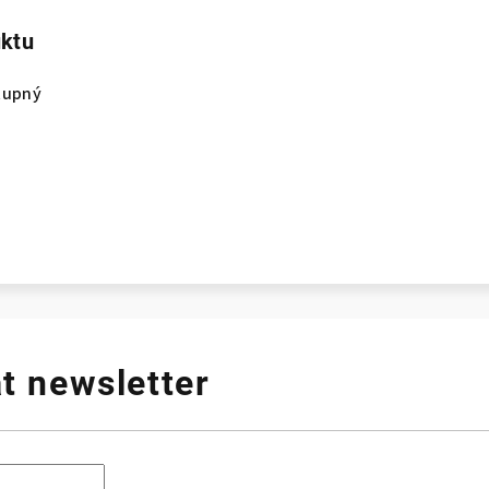
uktu
tupný
t newsletter