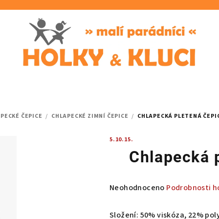
PECKÉ ČEPICE
/
CHLAPECKÉ ZIMNÍ ČEPICE
/
CHLAPECKÁ PLETENÁ ČEPI
5.10.15.
Chlapecká 
Průměrné
Neohodnoceno
Podrobnosti h
hodnocení
produktu
Složení: 50% viskóza, 22% pol