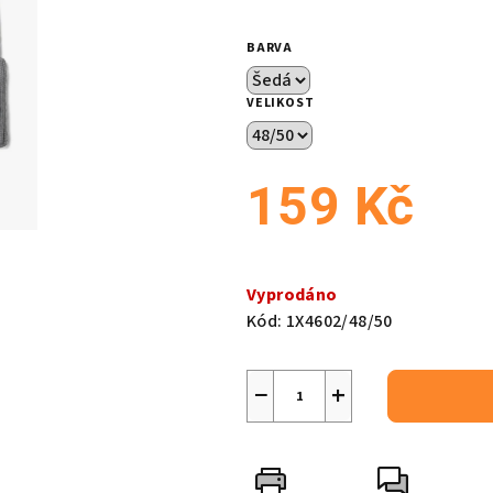
je
0,0
BARVA
z
5
VELIKOST
hvězdiček.
159 Kč
Měrná
cena:
Vyprodáno
Kód:
1X4602/48/50
−
+