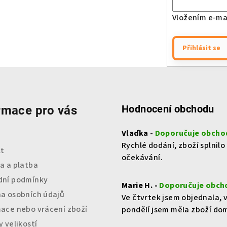
Vložením e-mai
Přihlásit se
Hodnocení obchodu
rmace pro vás
Vlaďka -
Doporučuje obcho
Rychlé dodání, zboží splnilo
t
očekávání.
a a platba
ní podmínky
Marie H. -
Doporučuje obch
a osobních údajů
Ve čtvrtek jsem objednala, 
ace nebo vrácení zboží
pondělí jsem měla zboží do
 velikostí