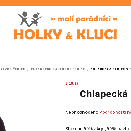
PECKÉ ČEPICE
/
CHLAPECKÉ BAVLNĚNÉ ČEPICE
/
CHLAPECKÁ ČEPICE S
5.10.15.
Chlapecká 
Průměrné
Neohodnoceno
Podrobnosti h
hodnocení
produktu
Složení: 50% akryl, 50% bavln