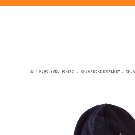
Přejít
na
obsah
/
KLUCI (VEL. 92-170)
/
CHLAPECKÉ DOPLŇKY
/
CHLA
DOMŮ