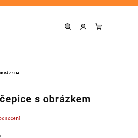
Hledat
Přihlášení
Nákupní
košík
 OBRÁZKEM
čepice s obrázkem
odnocení
a