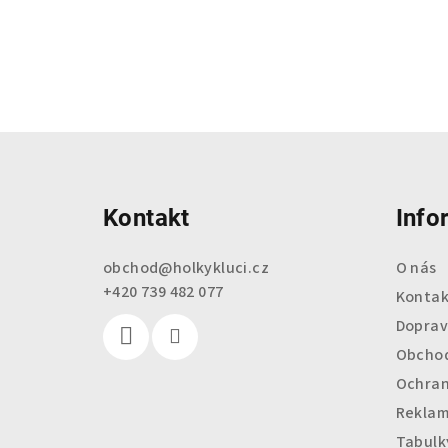
Z
á
Kontakt
Info
p
a
obchod
@
holkykluci.cz
O nás
+420 739 482 077
t
Kontak
Doprav
í
Obchod
Ochran
Reklam
Tabulky