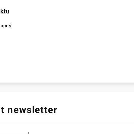
uktu
tupný
t newsletter