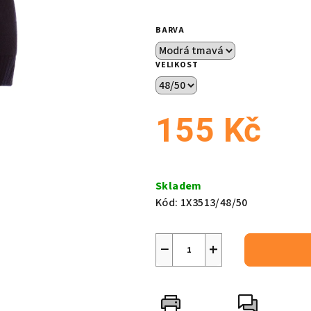
je
0,0
BARVA
z
5
VELIKOST
hvězdiček.
155 Kč
Měrná
cena:
Skladem
Kód:
1X3513/48/50
−
+