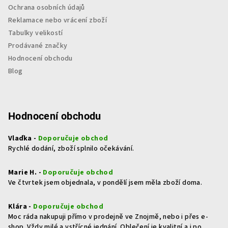
Ochrana osobních údajů
Reklamace nebo vrácení zboží
Tabulky velikostí
Prodávané značky
Hodnocení obchodu
Blog
Hodnocení obchodu
Vlaďka -
Doporučuje obchod
Rychlé dodání, zboží splnilo očekávání.
Marie H. -
Doporučuje obchod
Ve čtvrtek jsem objednala, v pondělí jsem měla zboží doma.
Klára -
Doporučuje obchod
Moc ráda nakupuji přímo v prodejně ve Znojmě, nebo i přes e-
shop. Vždy milé a vstřícné jednání. Oblečení je kvalitní a i po