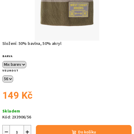
Složení: 50% bavlna, 50% akryl
BARVA
VELIKOST
149 Kč
Měrná
Skladem
cena:
Kód:
2X3906/56
−
+
Do košíku