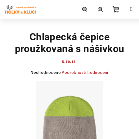
Přejít
na
obsah
Nákupní
Hledat
Přihlášení
Chlapecká čepice
košík
proužkovaná s nášivkou
5.10.15.
Průměrné
Neohodnoceno
Podrobnosti hodnocení
hodnocení
produktu
je
0,0
z
5
hvězdiček.