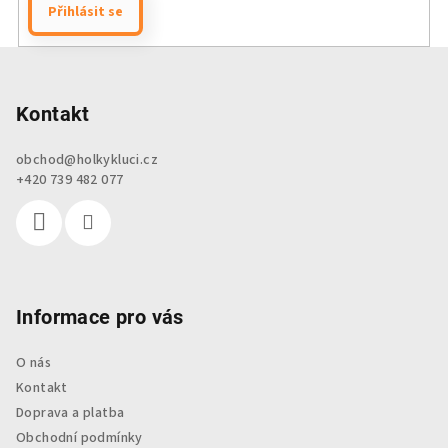
Přihlásit se
Z
á
p
Kontakt
a
obchod
@
holkykluci.cz
t
+420 739 482 077
í
Informace pro vás
O nás
Kontakt
Doprava a platba
Obchodní podmínky