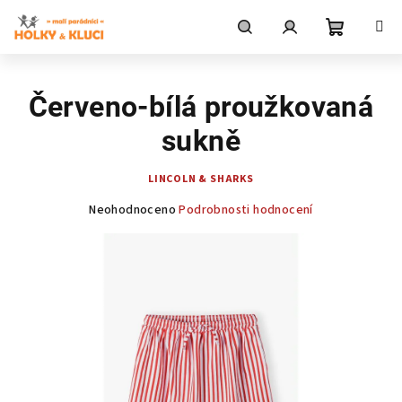
Přejít
na
obsah
Nákupní
Hledat
Přihlášení
Červeno-bílá proužkovaná
košík
sukně
LINCOLN & SHARKS
Průměrné
Neohodnoceno
Podrobnosti hodnocení
hodnocení
produktu
je
0,0
z
5
hvězdiček.