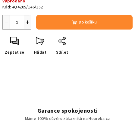
Vyprodáno
cena:
Kód:
4Q4205/146/152
−
+
Do košíku
Zeptat se
Hlídat
Sdílet
Garance spokojenosti
Máme 100% důvěru zákazníků na Heureka.cz