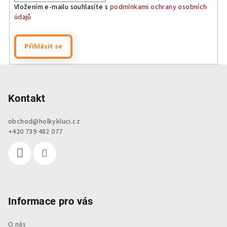
Vložením e-mailu souhlasíte s
podmínkami ochrany osobních
údajů
Přihlásit se
Z
á
p
Kontakt
a
obchod
@
holkykluci.cz
t
+420 739 482 077
í
Informace pro vás
O nás